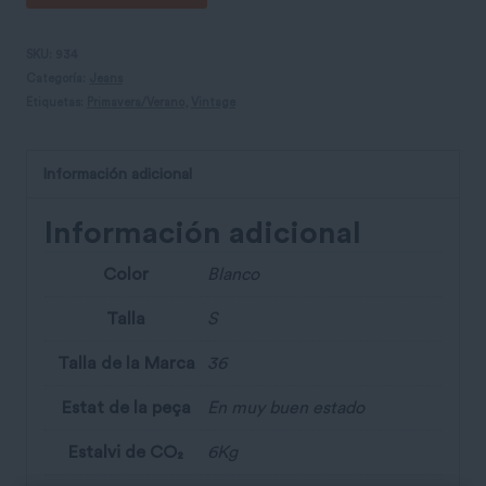
Solido
cantidad
SKU:
934
Categoría:
Jeans
Etiquetas:
Primavera/Verano
,
Vintage
Información adicional
Información adicional
Color
Blanco
Talla
S
Talla de la Marca
36
Estat de la peça
En muy buen estado
Estalvi de CO₂
6Kg