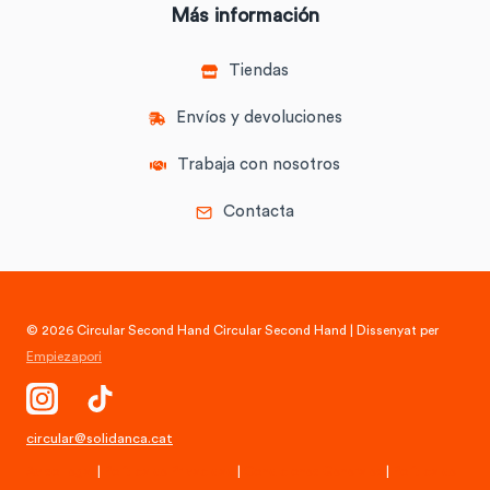
Más información
Tiendas
Envíos y devoluciones
Trabaja con nosotros
Contacta
© 2026 Circular Second Hand Circular Second Hand | Dissenyat per
Empiezapori
circular@solidanca.cat
Aviso Legal
|
Política de Privacidad
|
Condiciones Generales
|
Política de