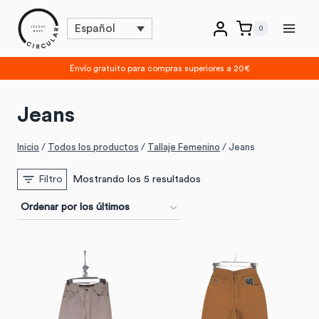
Saltar
Español
0
al
contenido
Envío gratuito para compras superiores a 20€
Jeans
Inicio
/
Todos los productos
/
Tallaje Femenino
/
Jeans
Ordenado
Mostrando los 5 resultados
Filtro
por
los
últimos