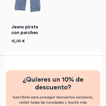
Jeans pirata
con parches
SUSCRÍBETE A LA
12,00
€
NEWSLETTER
Suscríbete a la newsletter y consigue un
10%
de descuento
en tu primera compra
¿Quieres un 10% de
descuento?
Suscríbete para conseguir descuentos exclusivos,
recibir todas las novedades y mucho más