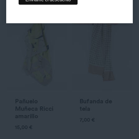
Pañuelo
Bufanda de
Muñeca Ricci
tela
amarillo
7,00
€
15,00
€