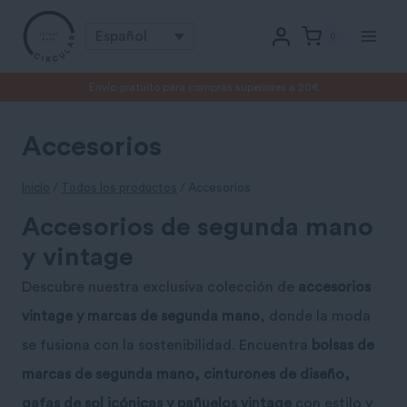
Saltar
Español
0
al
contenido
Envío gratuito para compras superiores a 20€
Accesorios
Inicio
/
Todos los productos
/
Accesorios
Accesorios de segunda mano
y vintage
Descubre nuestra exclusiva colección de
accesorios
vintage y marcas de segunda mano
, donde la moda
se fusiona con la sostenibilidad. Encuentra
bolsas de
marcas de segunda mano, cinturones de diseño,
gafas de sol icónicas y pañuelos vintage
con estilo y