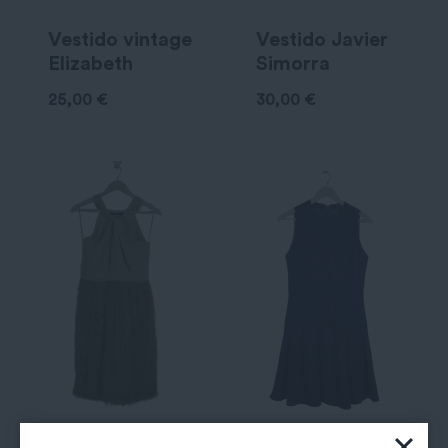
Vestido vintage
Vestido Javier
Elizabeth
Simorra
25,00
€
30,00
€