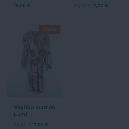
El
El
19,00
€
25,00
€
17,00
€
precio
precio
original
actual
¡Oferta!
era:
es:
25,00 €.
17,00 €.
Vestido marrón
Lumi
El
El
25,00
€
17,00
€