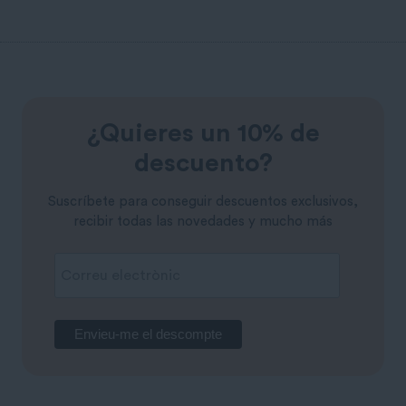
precio
precio
original
actual
era:
es:
25,00 €.
17,00 €.
¿Quieres un 10% de
descuento?
Suscríbete para conseguir descuentos exclusivos,
recibir todas las novedades y mucho más