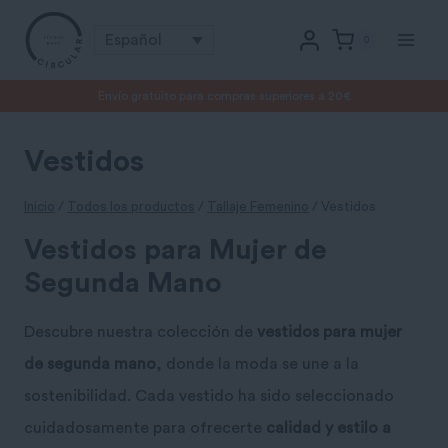
Saltar
Español
0
al
contenido
Envío gratuito para compras superiores a 20€
Vestidos
Inicio
/
Todos los productos
/
Tallaje Femenino
/
Vestidos
Vestidos para Mujer de
Segunda Mano
Descubre nuestra colección de
vestidos para mujer
de segunda mano
, donde la moda se une a la
sostenibilidad. Cada vestido ha sido seleccionado
cuidadosamente para ofrecerte
calidad y estilo a