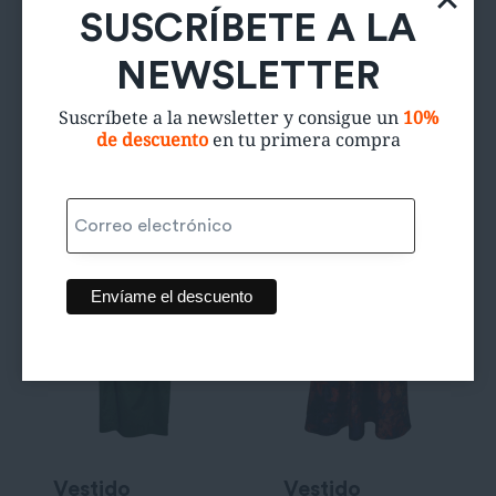
Vestido Sita
Vestido Adolfo
SUSCRÍBETE A LA
Murt
Dominguez
Costura
NEWSLETTER
45,00
€
25,00
€
Suscríbete a la newsletter y consigue un
10%
de descuento
en tu primera compra
Vestido
Vestido