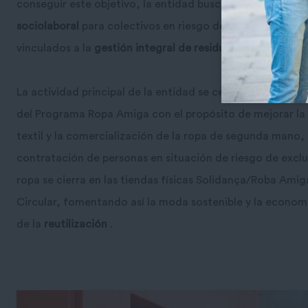
conseguir este objetivo, la entidad busca fórmulas inno
sociolaboral
para colectivos en riesgo de exclusión y ofre
vinculados a la
gestión integral de residuos y la economía
La actividad principal de la entidad se centra en la
gestió
del Programa Ropa Amiga
con el propósito de mejorar la 
textil y la comercialización de la ropa de segunda mano, f
contratación de personas en situación de riesgo de exclusi
ropa se cierra en las tiendas físicas Solidança/Roba Amiga
Circular, fomentando así la moda sostenible y la economía
de la
reutilización
.