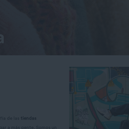
a
fía de las
tiendas
legar a más gente. Somos un