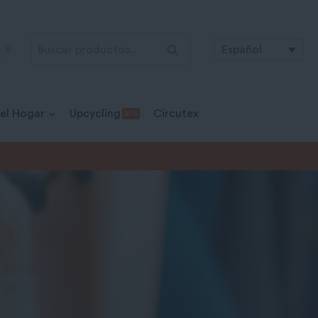
Buscar
Buscar
Español
0
por:
 el Hogar
Upcycling
Circutex
50 %