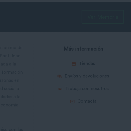
Ver Memoria
in ánimo de
Más información
 Sant Joan
Tiendas
cada a la
la formación
Envíos y devoluciones
ersonas en
d social a
Trabaja con nosotros
uladas a la
Contacta
 economía
iso con las