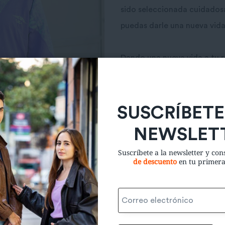
sido seleccionada cuidados
puedas darle una nueva vida
Dando una nueva vida a tu r
Evite la
emisión de CO
a
2
Contribuyes a la
creación
vulnerabilidad social
.
SUSCRÍBETE
NEWSLET
Suscríbete a la newsletter y co
de descuento
en tu primer
97 con el objetivo de
 con el medio ambiente. Para