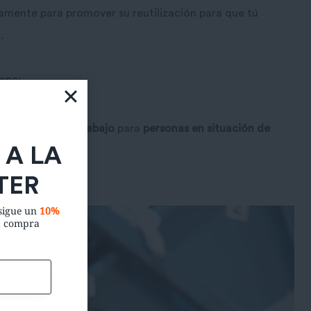
amente para promover su reutilización para que tú
.
opa:
 la atmósfera.
 de puestos de trabajo
para
personas en situación de
 A LA
TER
nsigue un
10%
a compra