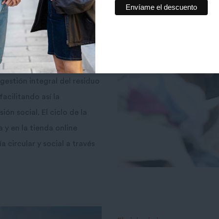
vadoras de
integración
ce servicios de calidad
 circular.
n del residuo textil
a través
gestión integral del residuo
acilitando así la
ón social. El ciclo de la
 y en la tienda online
 circular y social a través