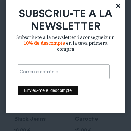
SUBSCRIU-TE A LA
NEWSLETTER
Productes relacionats
Subscriu-te a la newsletter i aconsegueix un
10% de descompte
en la teva primera
compra
Tejano New
Texans
Black Jeans
Caroche
10,00
€
15,00
€