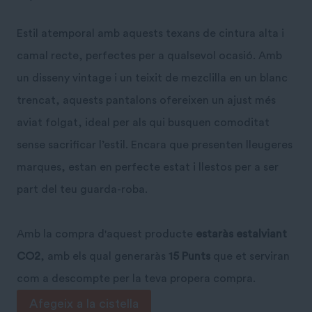
Estil atemporal amb aquests texans de cintura alta i
camal recte, perfectes per a qualsevol ocasió. Amb
un disseny vintage i un teixit de mezclilla en un blanc
trencat, aquests pantalons ofereixen un ajust més
aviat folgat, ideal per als qui busquen comoditat
sense sacrificar l’estil. Encara que presenten lleugeres
marques, estan en perfecte estat i llestos per a ser
part del teu guarda-roba.
Amb la compra d'aquest producte
estaràs estalviant
CO2
, amb els qual generaràs
15 Punts
que et serviran
com a descompte per la teva propera compra.
quantitat
Afegeix a la cistella