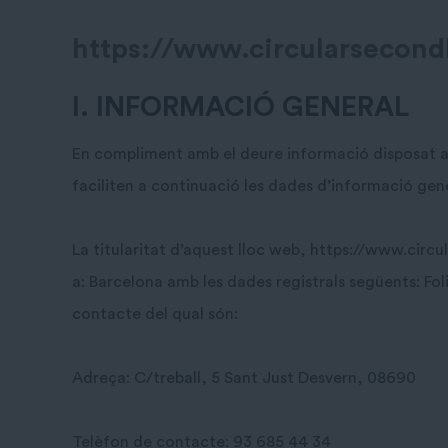
https://www.circularsecon
I. INFORMACIÓ GENERAL
En compliment amb el deure informació disposat a la
faciliten a continuació les dades d’informació gen
La titularitat d’aquest lloc web, https://www.circu
a: Barcelona amb les dades registrals següents: Fol
contacte del qual són:
Adreça: C/treball, 5 Sant Just Desvern, 08690
Telèfon de contacte: 93 685 44 34