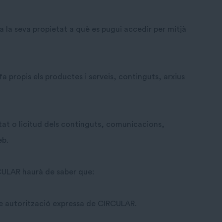
 a la seva propietat a què es pugui accedir per mitjà
 propis els productes i serveis, continguts, arxius
itat o licitud dels continguts, comunicacions,
eb.
RCULAR haurà de saber que:
e autorització expressa de CIRCULAR.