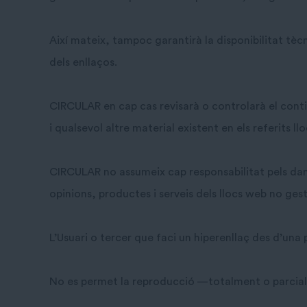
Així mateix, tampoc garantirà la disponibilitat tècn
dels enllaços.
CIRCULAR en cap cas revisarà o controlarà el conti
i qualsevol altre material existent en els referits ll
CIRCULAR no assumeix cap responsabilitat pels danys
opinions, productes i serveis dels llocs web no ge
L’Usuari o tercer que faci un hiperenllaç des d’un
No es permet la reproducció —totalment o parcial