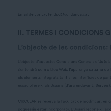
Email de contacte: dpd@solidanca.cat
II. TERMES I CONDICIONS 
L’objecte de les condicions:
L’objecte d’aquestes Condicions Generals d’Ús (d’ar
s’entendrà com a Lloc Web: l’aparença externa de le
els elements integrats tant a les interfícies de pan
escau ofereixi als Usuaris (d’ara endavant, Serveis).
CIRCULAR es reserva la facultat de modificar, en qu
poguessin estar incorporats. L’Usuari reconeix i 