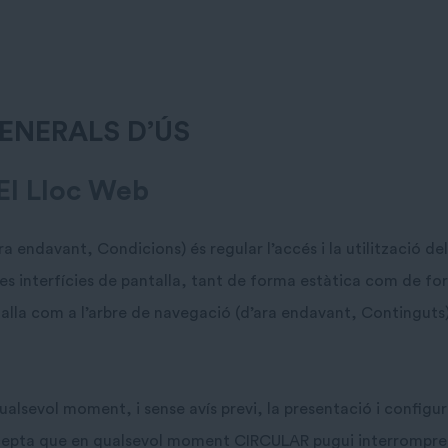
GENERALS D’ÚS
 El Lloc Web
a endavant, Condicions) és regular l’accés i la utilització d
s interfícies de pantalla, tant de forma estàtica com de form
talla com a l’arbre de navegació (d’ara endavant, Continguts) i
alsevol moment, i sense avís previ, la presentació i configur
accepta que en qualsevol moment CIRCULAR pugui interrompre, 