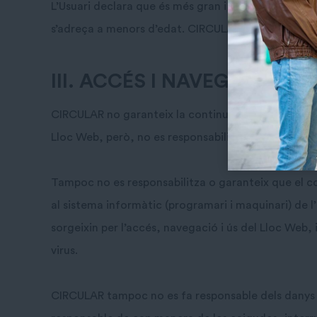
L’Usuari declara que és més gran i disposar de la 
s’adreça a menors d’edat. CIRCULAR declina qualsev
III. ACCÉS I NAVEGACIÓ A
CIRCULAR no garanteix la continuïtat, disponibilita
Lloc Web, però, no es responsabilitza ni garanteix q
Tampoc no es responsabilitza o garanteix que el con
al sistema informàtic (programari i maquinari) de l
sorgeixin per l’accés, navegació i ús del Lloc Web,
virus.
CIRCULAR tampoc no es fa responsable dels danys q