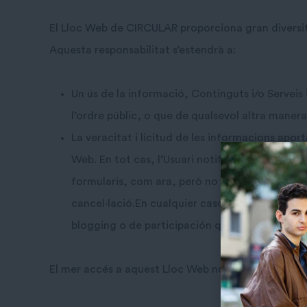
El Lloc Web de CIRCULAR proporciona gran diversitat
Aquesta responsabilitat s’estendrà a:
Un ús de la informació, Continguts i/o Serveis
l’ordre públic, o que de qualsevol altra maner
La veracitat i licitud de les informacions apor
Web. En tot cas, l’Usuari notificarà de forma
formularis, com ara, però no només, el robatori
cancel·lació.En cualquier caso, CIRCULAR no se
blogging o de participación que pueda haber.
El mer accés a aquest Lloc Web no suposa entaular 