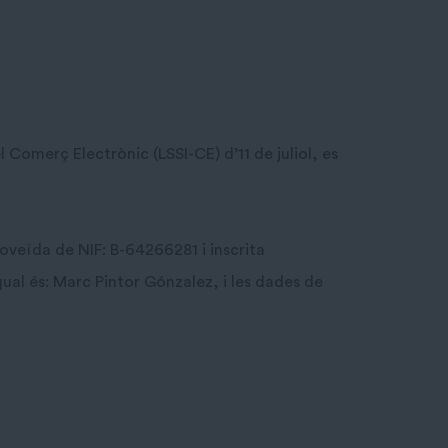
 Comerç Electrònic (LSSI-CE) d’11 de juliol, es
roveïda de NIF: B-64266281 i inscrita
ual és: Marc Pintor Gónzalez, i les dades de