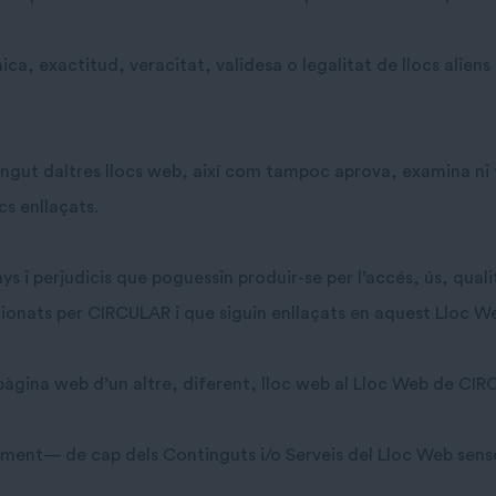
ica, exactitud, veracitat, validesa o legalitat de llocs aliens
ngut daltres llocs web, així com tampoc aprova, examina ni fa
ocs enllaçats.
 i perjudicis que poguessin produir-se per l’accés, ús, qual
stionats per CIRCULAR i que siguin enllaçats en aquest Lloc W
a pàgina web d’un altre, diferent, lloc web al Lloc Web de CI
ment— de cap dels Continguts i/o Serveis del Lloc Web sens