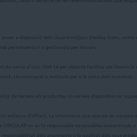
upcions, falta o defecte de les telecomunicacions que pogue
sar a disposició dels Usuaris mitjans d’enllaç (com, entre d’
eb pertanyents i/ o gestionats per tercers.
rs de cerca al Lloc Web té per objecte facilitar als Usuaris la
ent, recomanació o invitació per a la visita dels mateixos .
itjà de tercers els productes i/o serveis disponibles en aquest
 enllaços d’afiliats. La informació que apareix en aquests enl
sa CIRCULAR no es fa responsable de possibles inexactituds o 
responsabilitat dels anunciants o la qualitat dels seus produc