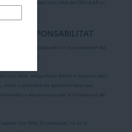
dicions. Per tant, aquest Lloc Web de CIRCULAR no
IES I RESPONSABILITAT
ULAR farà tot el possible pel bon funcionament del
gui lliure d’error.
t Lloc Web, estigui lliure d’error o causi un dany
, danys o perjudicis de qualsevol tipus que
 informàtics o els provocats per la introducció de
aquest Lloc Web. En particular, no es fa