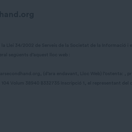
dhand.org
 Llei 34/2002 de Serveis de la Societat de la Informació i el
eral següents d’aquest lloc web :
larsecondhand.org, (d’ara endavant, Lloc Web) l’ostenta: , p
i 104 Volum 38940 B332735 Inscripció 1, el representant del q