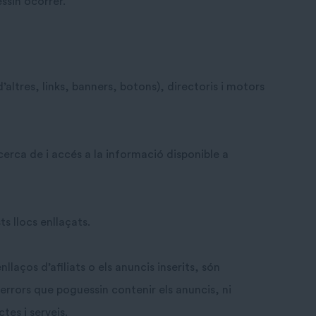
ssin ocórrer.
altres, links, banners, botons), directoris i motors
 cerca de i accés a la informació disponible a
s llocs enllaçats.
laços d’afiliats o els anuncis inserits, són
errors que poguessin contenir els anuncis, ni
tes i serveis.