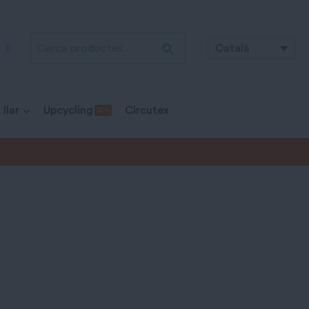
Cerca:
Cerca
Català
0
 llar
Upcycling
Circutex
50 %