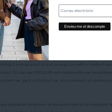
capacitat jurídica suficient per vincular-se per aquestes Con
ol responsabilitat per l’incompliment d’aquest requisit.
L LLOC WEB: EXCLUSIÓ DE GARANT
t i utilitat del Lloc Web, ni dels Continguts o Serveis. CIRC
ue l’accés a aquest Lloc Web no sigui ininterromput o que esti
tingut o programari al qual es pugui accedir a través d’aques
’Usuari. En cap cas CIRCULAR serà responsable per les pèrdues
 incloent-se, però no limitant-se, als ocasionats als sistemes
ue poguessin ocasionar-se als usuaris per un ús inadequat d’