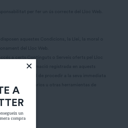
ponsabilitat per fer un ús correcte del Lloc Web.
 disposen aquestes Condicions, la Llei, la moral o
cionament del Lloc Web.
accés a certs Continguts o Serveis oferts pel Lloc
ndegut de la informació registrada en aquests
ntrasenyes, per tal de procedir a la seva immediata
 través de comentarios u otras herramientas de
TE A
TTER
l’Usuari.
consegueix un
rimera compra