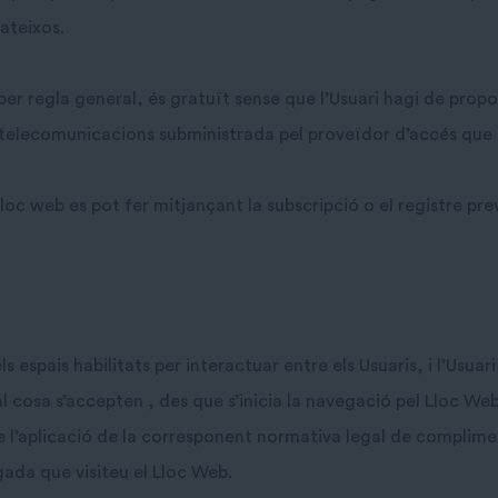
ateixos.
i, per regla general, és gratuït sense que l’Usuari hagi de pr
e telecomunicacions subministrada pel proveïdor d’accés que h
lloc web es pot fer mitjançant la subscripció o el registre prev
ls espais habilitats per interactuar entre els Usuaris, i l’Usu
al cosa s’accepten , des que s’inicia la navegació pel Lloc We
de l’aplicació de la corresponent normativa legal de complimen
egada que visiteu el Lloc Web.