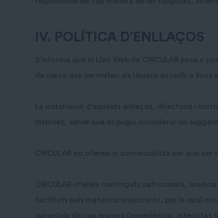
responsable de cap manera de les caigudes, interr
IV. POLÍTICA D’ENLLAÇOS
S’informa que el Lloc Web de CIRCULAR posa o pot po
de cerca que permeten als Usuaris accedir a llocs w
La instal·lació d’aquests enllaços, directoris i moto
Internet, sense que es pugui considerar un suggerim
CIRCULAR no ofereix ni comercialitza per si ni per m
CIRCULAR ofereix continguts patrocinats, anuncis i/o
facilitats pels mateixos anunciants, per la qual co
garanteix de cap manera l’experiència, integritat o 