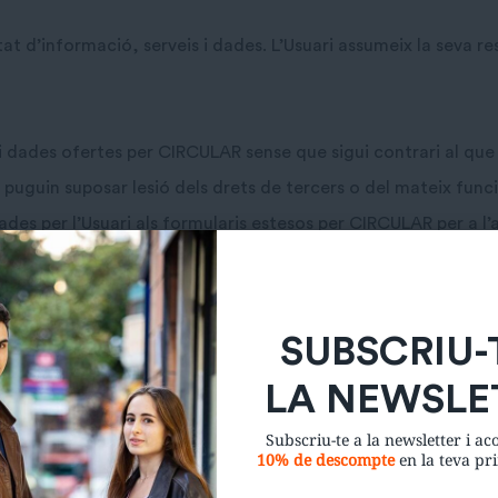
 d’informació, serveis i dades. L’Usuari assumeix la seva res
 i dades ofertes per CIRCULAR sense que sigui contrari al que
a puguin suposar lesió dels drets de tercers o del mateix fun
tades per l’Usuari als formularis estesos per CIRCULAR per a l’
 immediata a CIRCULAR sobre qualsevol fet que permeti l’ús i
, la pèrdua, o l’accés no autoritzat a identificadors i/ o co
rá responsable de las opiniones vertidas por los Usuarios a
SUBSCRIU-
LA NEWSLE
cap tipus de relació de caràcter comercial entre CIRCULAR i 
Subscriu-te a la newsletter i a
10% de descompte
en la teva p