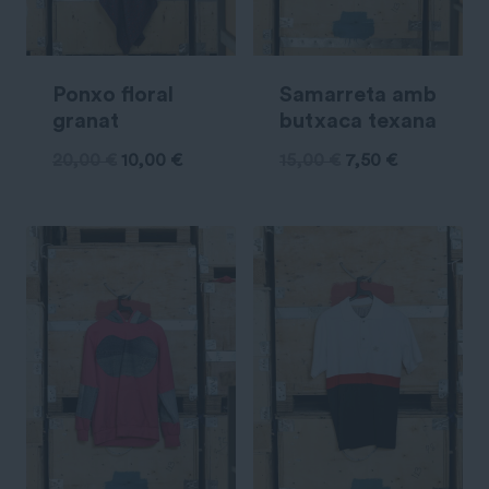
Ponxo floral
Samarreta amb
granat
butxaca texana
20,00
€
10,00
€
15,00
€
7,50
€