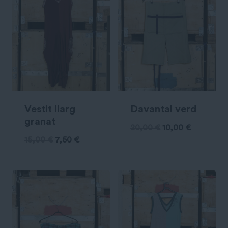
Vestit llarg
Davantal verd
granat
20,00
€
10,00
€
15,00
€
7,50
€