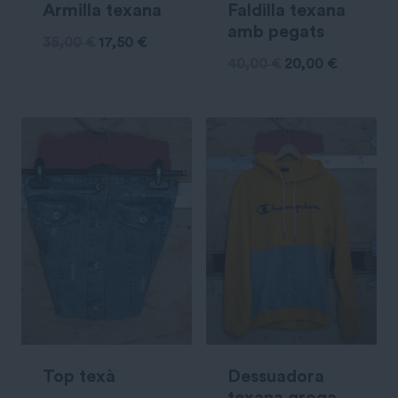
Armilla texana
Faldilla texana
amb pegats
35,00
€
17,50
€
40,00
€
20,00
€
Top texà
Dessuadora