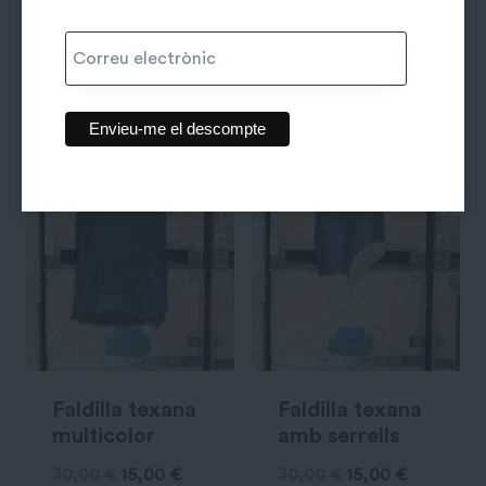
40,00
€
20,00
€
30,00
€
15,00
€
Faldilla texana
Faldilla texana
multicolor
amb serrells
30,00
€
15,00
€
30,00
€
15,00
€