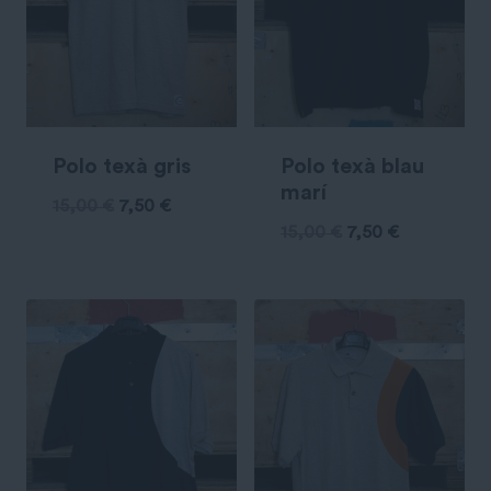
Polo texà gris
Polo texà blau
marí
15,00
€
7,50
€
15,00
€
7,50
€