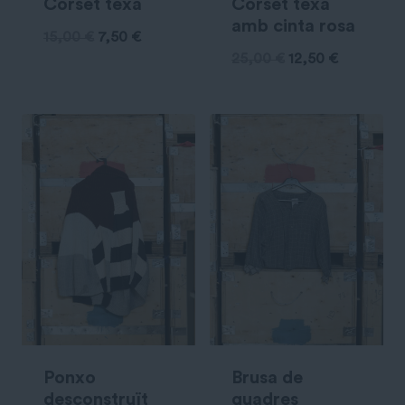
Corset texà
Corset texà
amb cinta rosa
15,00
€
7,50
€
25,00
€
12,50
€
Ponxo
Brusa de
desconstruït
quadres