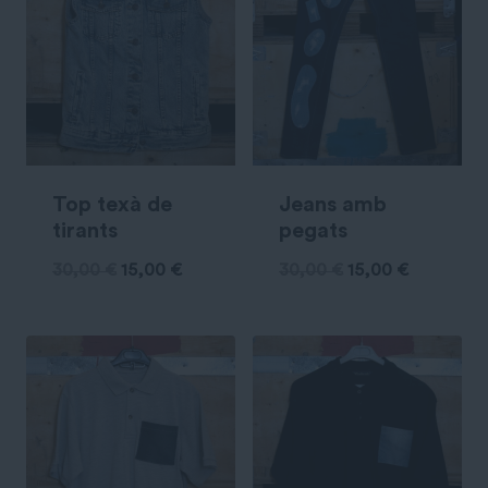
Top texà de
Jeans amb
tirants
pegats
30,00
€
15,00
€
30,00
€
15,00
€