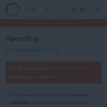
Vés
Català
0
al
contingut
Enviament gratuït per a compres superiors a 20€
Upcycling
Inici
/
Tots els productes
/
Upcycling
50% de descompte
a tots els productes
Upcycling
per liquidació!
Totes les peces de la col·lecció són
úniques i
irrepetibles
. Vesteix a la moda i uneix-te a la