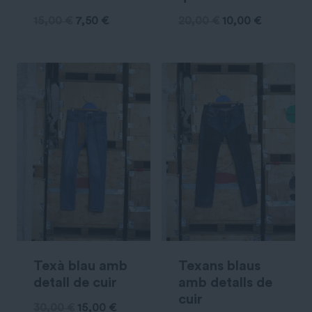
15,00
€
7,50
€
20,00
€
10,00
€
Texà blau amb
Texans blaus
detall de cuir
amb detalls de
cuir
30,00
€
15,00
€