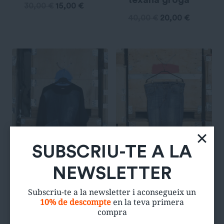
texana groga
30,00
€
15,00
€
40,00
€
20,00
€
SUBSCRIU-TE A LA
NEWSLETTER
Subscriu-te a la newsletter i aconsegueix un
Dessuadora
Faldilla texana
10% de descompte
en la teva primera
texana negra
blava amb
compra
obertura