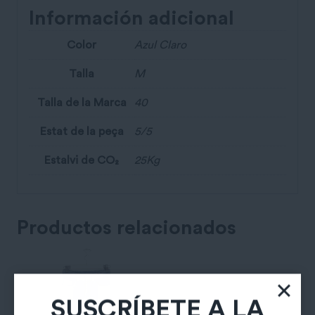
Información adicional
Color
Azul Claro
Talla
M
Talla de la Marca
40
Estat de la peça
5/5
Estalvi de CO₂
25Kg
Productos relacionados
SUSCRÍBETE A LA
NEWSLETTER