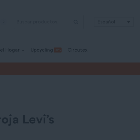
Buscar
Buscar
Español
0
por:
 el Hogar
Upcycling
Circutex
50 %
oja Levi’s