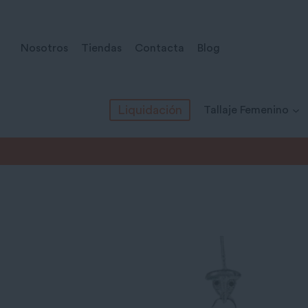
Saltar
al
Nosotros
Tiendas
Contacta
Blog
contenido
Liquidación
Tallaje Femenino
Inicio
/
Todos los productos
/
Tallaje Femenino
/
Jerséis y 