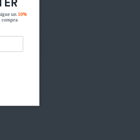
nsigue un
10%
a compra