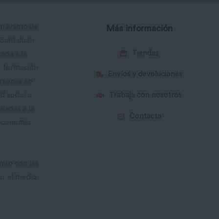
in ánimo de
Más información
 Sant Joan
Tiendas
cada a la
la formación
Envíos y devoluciones
ersonas en
d social a
Trabaja con nosotros
uladas a la
Contacta
 economía
iso con las
or el medio