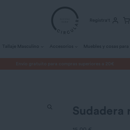
Registra't
Tallaje Masculino
Accesorios
Muebles y cosas para
Envío gratuito para compras superiores a 20€
Sudaderas
/
Sudadera roja Levi’s
Sudadera r
15,00
€