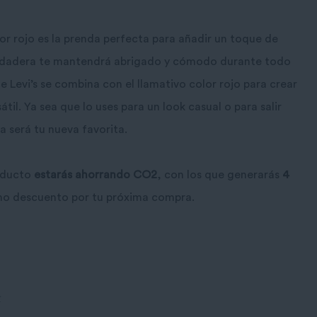
lor rojo es la prenda perfecta para añadir un toque de
 sudadera te mantendrá abrigado y cómodo durante todo
 de Levi’s se combina con el llamativo color rojo para crear
il. Ya sea que lo uses para un look casual o para salir
a será tu nueva favorita.
oducto
estarás ahorrando CO2
, con los que generarás
4
mo descuento por tu próxima compra.
r