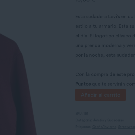
Esta sudadera Levi’s en co
estilo a tu armario. Esta
el día. El logotipo clásico
una prenda moderna y versát
por la noche, esta sudader
Con la compra de este pr
Puntos
que te servirán co
Sudadera
Añadir al carrito
roja
Levi's
SKU:
115
Categoría:
Jerséis y Sudaderas
cantidad
Etiquetas:
Otoño/Invierno
,
Streetwea