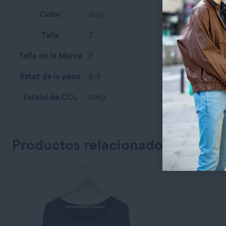
Color
Rojo
Talla
S
Talla de la Marca
S
Estat de la peça
5/5
Estalvi de CO₂
10Kg
Productos relacionados