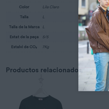
Color
Lila Claro
Talla
L
Talla de la Marca
L
Estat de la peça
5/5
Estalvi de CO₂
7Kg
Productos relacionados