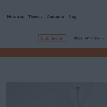
Saltar
al
Nosotros
Tiendas
Contacta
Blog
contenido
Liquidación
Tallaje Femenino
Inicio
/
Todos los productos
/
Tallaje Masculino
/
Camisetas