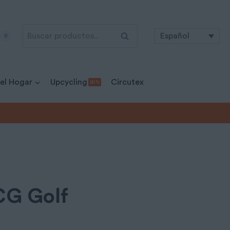
Buscar
Buscar
Español
0
por:
 el Hogar
Upcycling
Circutex
50 %
BCG Golf