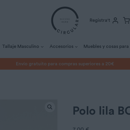
Registra't
Tallaje Masculino
Accesorios
Muebles y cosas para
Envío gratuito para compras superiores a 20€
/
Polo lila BCG Golf
Polo lila 
7,00
€