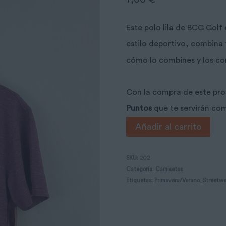
Este polo lila de BCG Golf
estilo deportivo, combina
cómo lo combines y los co
Con la compra de este pr
Puntos
que te servirán co
Polo
Añadir al carrito
lila
BCG
SKU:
202
Categoría:
Camisetas
Golf
Etiquetas:
Primavera/Verano
,
Streetwe
cantidad