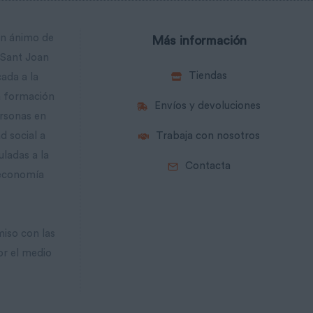
in ánimo de
Más información
 Sant Joan
Tiendas
cada a la
la formación
Envíos y devoluciones
ersonas en
d social a
Trabaja con nosotros
uladas a la
Contacta
 economía
iso con las
or el medio