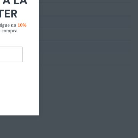
nsigue un
10%
a compra