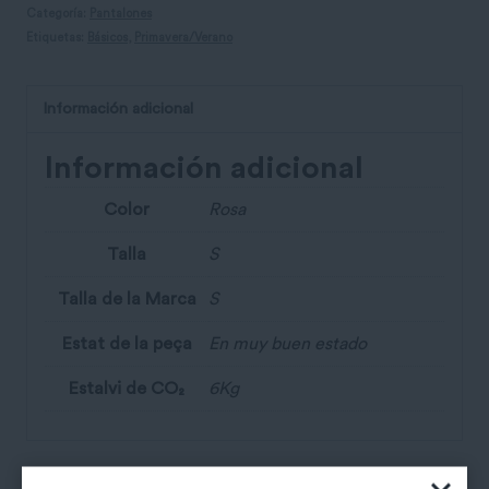
Categoría:
Pantalones
Etiquetas:
Básicos
,
Primavera/Verano
Información adicional
Información adicional
Color
Rosa
Talla
S
Talla de la Marca
S
Estat de la peça
En muy buen estado
Estalvi de CO₂
6Kg