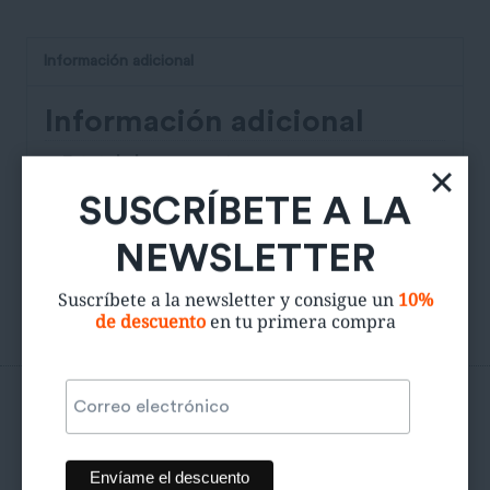
Información adicional
Información adicional
Estat de la peça
4/5
SUSCRÍBETE A LA
Estalvi de CO₂
1Kg
NEWSLETTER
Suscríbete a la newsletter y consigue un
10%
de descuento
en tu primera compra
Productos relacionados
¿Quieres un 10% de