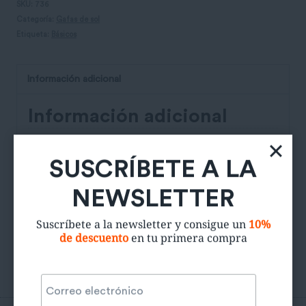
SKU:
736
Categoría:
Gafas de sol
Etiqueta:
Básicos
Información adicional
Información adicional
Color
Negro
SUSCRÍBETE A LA
Estat de la peça
5/5
NEWSLETTER
Estalvi de CO₂
3Kg
Suscríbete a la newsletter y consigue un
10%
de descuento
en tu primera compra
Productos relacionados