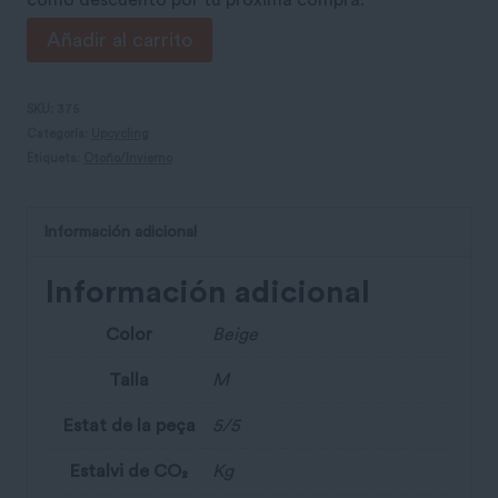
como descuento por tu próxima compra.
Gabardina
Añadir al carrito
beige
con
SKU:
375
Categoría:
Upcycling
detalles
Etiqueta:
Otoño/Invierno
rosas
cantidad
Información adicional
Información adicional
Color
Beige
Talla
M
Estat de la peça
5/5
Estalvi de CO₂
Kg