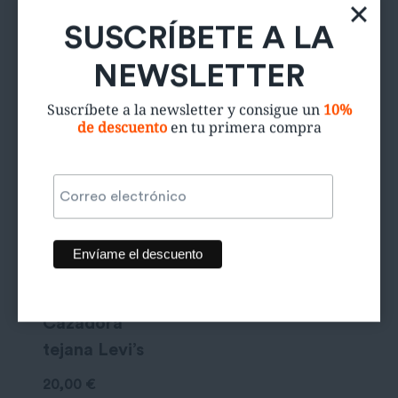
SUSCRÍBETE A LA
Productos relacionados
NEWSLETTER
Suscríbete a la newsletter y consigue un
10%
de descuento
en tu primera compra
Cazadora
tejana Levi’s
20,00
€