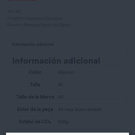
SKU:
887
Categoría:
Cazadoras y Chaquetas
Etiquetas:
Primavera/Verano
,
Sin Género
Información adicional
Información adicional
Color
Marrón
Talla
XL
Talla de la Marca
50
Estat de la peça
En muy buen estado
Estalvi de CO₂
10Kg