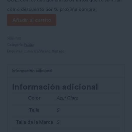
CO2
, con los que generarás
3 Puntos
que te servirán
como descuento por tu próxima compra.
Falda
Añadir al carrito
vaquera
Alice
SKU:
753
Categoría:
Faldas
Springs
Etiquetas:
Primavera/Verano
,
Vintage
cantidad
Información adicional
Información adicional
Color
Azul Claro
Talla
S
Talla de la Marca
S