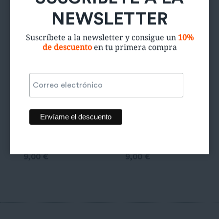
NEWSLETTER
Suscríbete a la newsletter y consigue un
10%
de descuento
en tu primera compra
Faldo Maxi de
Falda vaquera
flores
Lois
9,00
€
9,00
€