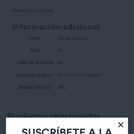
Información adicional
Información adicional
Color
Verde Oscuro
Talla
M
Talla de la Marca
40
Estat de la peça
En muy buen estado
Estalvi de CO₂
3Kg
Productos relacionados
SUSCRÍBETE A LA