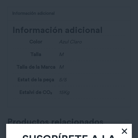
Información adicional
Información adicional
Color
Azul Claro
Talla
M
Talla de la Marca
M
Estat de la peça
5/5
Estalvi de CO₂
15Kg
Productos relacionados