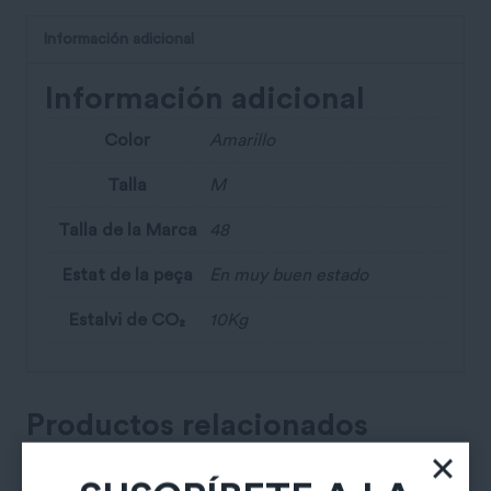
Información adicional
Información adicional
Color
Amarillo
Talla
M
Talla de la Marca
48
Estat de la peça
En muy buen estado
Estalvi de CO₂
10Kg
Productos relacionados
SUSCRÍBETE A LA