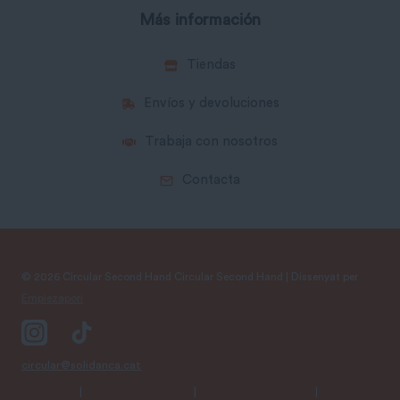
Más información
Tiendas
Envíos y devoluciones
Trabaja con nosotros
Contacta
© 2026 Circular Second Hand Circular Second Hand | Dissenyat per
Empiezapori
circular@solidanca.cat
Aviso Legal
|
Política de Privacidad
|
Condiciones Generales
|
Política de