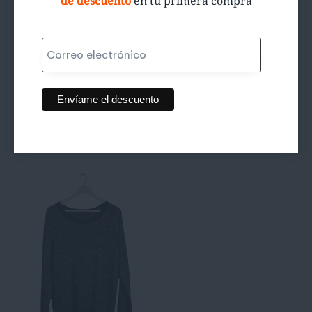
de descuento
en tu primera compra
Cardigan de
Cardigan coral
punto calado
10,00
€
10,00
€