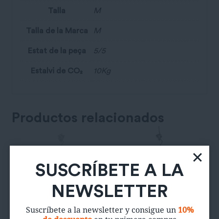
Talla
M
Talla de la Marca
M
Estat de la peça
5/5
Estalvi de CO₂
10Kg
Productos relacionados
SUSCRÍBETE A LA
NEWSLETTER
Suscríbete a la newsletter y consigue un
10%