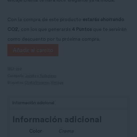
encaje crema te hará lucir elegante ya la moda.
Con la compra de este producto
estarás ahorrando
CO2
, con los que generarás
4 Puntos
que te servirán
como descuento por tu próxima compra.
Cárdigan
Añadir al carrito
de
encaje
SKU:
292
Categoría:
Jerséis y Sudaderas
crema
Etiquetas:
Otoño/Invierno
,
Vintage
cantidad
Información adicional
Información adicional
Color
Crema