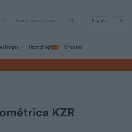
Buscar
Buscar
Español
0
por:
 el Hogar
Upcycling
Circutex
50 %
ométrica KZR