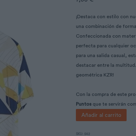
¡Destaca con estilo con n
una combinación de formas
Confeccionada con materia
perfecta para cualquier oc
para una salida casual, es
destacar entre la multitud
geométrica KZR!
Con la compra de este pr
Puntos
que te servirán co
Camisa
Añadir al carrito
geométrica
KZR
SKU:
542