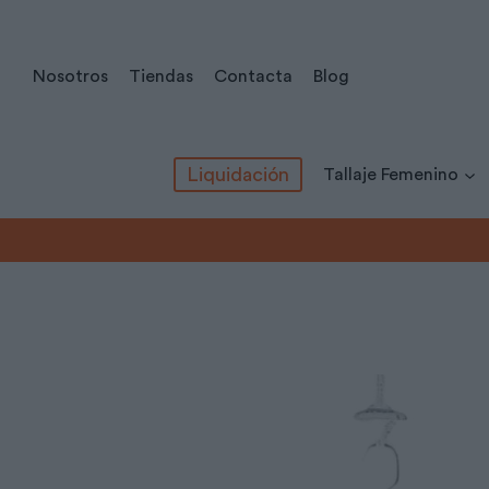
Saltar
al
Nosotros
Tiendas
Contacta
Blog
contenido
Liquidación
Tallaje Femenino
Inicio
/
Todos los productos
/
Tallaje Masculino
/
Camisas
/