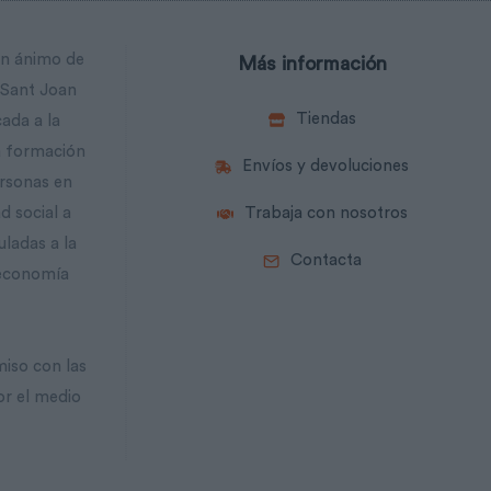
in ánimo de
Más información
 Sant Joan
Tiendas
cada a la
la formación
Envíos y devoluciones
ersonas en
d social a
Trabaja con nosotros
uladas a la
Contacta
 economía
iso con las
or el medio