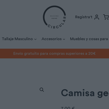
Registra't
Tallaje Masculino
Accesorios
Muebles y cosas para
Envío gratuito para compras superiores a 20€
Camisa geométrica KZR
Camisa ge
7,00
€