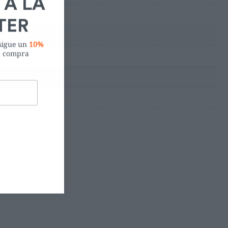
nsigue un
10%
a compra