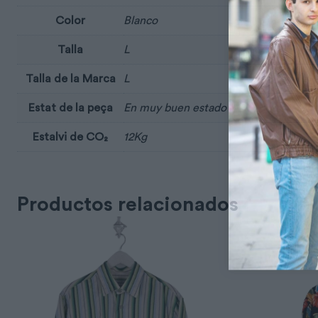
Color
Blanco
Talla
L
Talla de la Marca
L
Estat de la peça
En muy buen estado
Estalvi de CO₂
12Kg
Productos relacionados