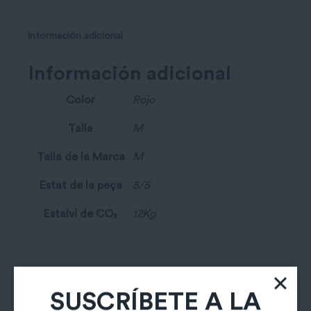
Información adicional
Información adicional
Color
Rojo
Talla
M
Talla de la Marca
M
Estat de la peça
5/5
Estalvi de CO₂
12Kg
Productos relacionados
SUSCRÍBETE A LA