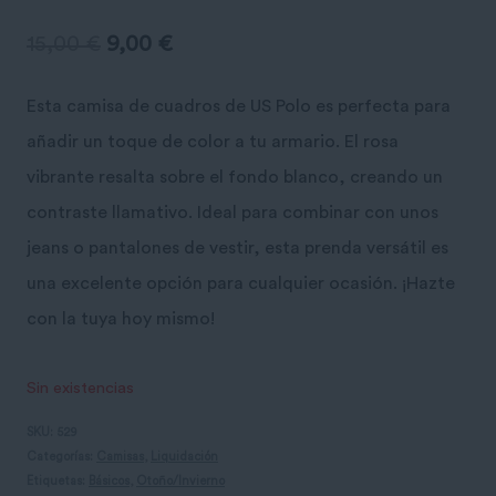
El
El
15,00
€
9,00
€
precio
precio
Esta camisa de cuadros de US Polo es perfecta para
original
actual
añadir un toque de color a tu armario. El rosa
era:
es:
vibrante resalta sobre el fondo blanco, creando un
contraste llamativo. Ideal para combinar con unos
15,00 €.
9,00 €.
jeans o pantalones de vestir, esta prenda versátil es
una excelente opción para cualquier ocasión. ¡Hazte
con la tuya hoy mismo!
Sin existencias
SKU:
529
Categorías:
Camisas
,
Liquidación
Etiquetas:
Básicos
,
Otoño/Invierno