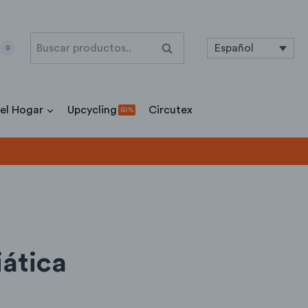
Buscar
Buscar
Español
0
por:
 el Hogar
Upcycling
Circutex
50 %
ática