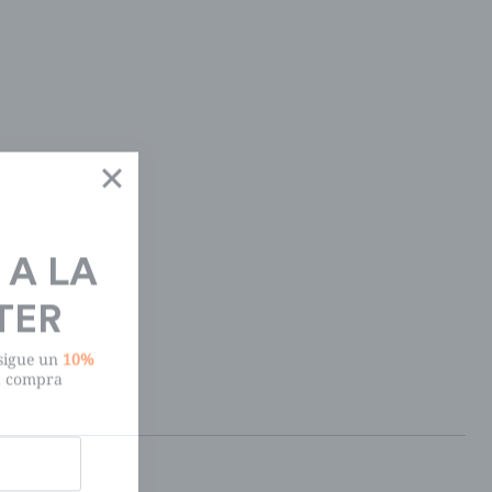
 A LA
TER
nsigue un
10%
a compra