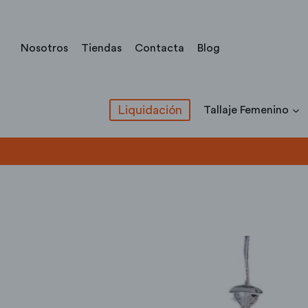
Saltar
al
Nosotros
Tiendas
Contacta
Blog
contenido
Liquidación
Tallaje Femenino
Inicio
/
Todos los productos
/
Tallaje Femenino
/
Camisas
/
C