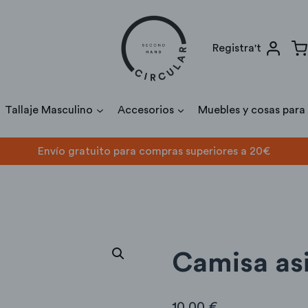
Registra't
Tallaje Masculino
Accesorios
Muebles y cosas para
Envío gratuito para compras superiores a 20€
amisa asiática
Camisa asi
10,00
€