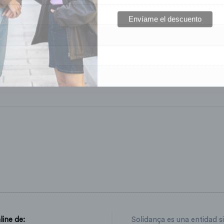
line de:
Solidança es una entidad s