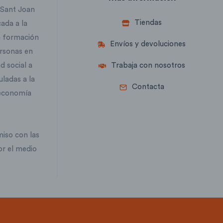
 Sant Joan
Tiendas
cada a la
la formación
Envíos y devoluciones
ersonas en
d social a
Trabaja con nosotros
uladas a la
Contacta
 economía
iso con las
or el medio