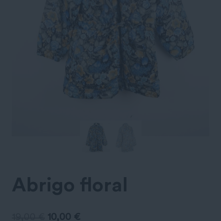
Abrigo floral
El
El
19,00
€
10,00
€