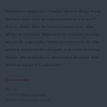
precio
precio
Descubre la elegancia y frescura de este abrigo floral,
original
actual
perfecto para darle un toque primaveral a tu outfit.
era:
es:
Con su diseño lleno de flores y colores vivos, este
abrigo es ideal para destacarse en cualquier ocasión,
19,00 €.
10,00 €.
sea de día o de noche. Hecho con materiales de alta
calidad, te mantendrá abrigada ya la moda al mismo
tiempo. ¡No te pierdas la oportunidad de añadir este
hermoso abrigo a tu colección!
Sin existencias
SKU:
329
Categorías:
Abrigos
,
Liquidación
Etiquetas:
Otoño/Invierno
,
Vintage