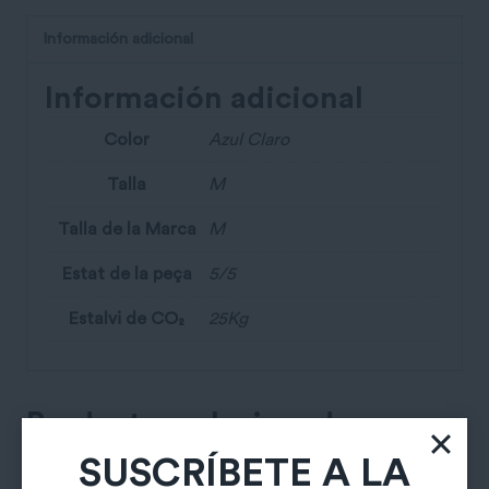
Información adicional
Información adicional
Color
Azul Claro
Talla
M
Talla de la Marca
M
Estat de la peça
5/5
Estalvi de CO₂
25Kg
Productos relacionados
SUSCRÍBETE A LA