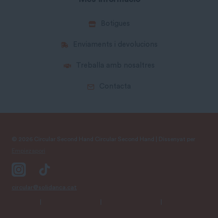
Botigues
Enviaments i devolucions
Treballa amb nosaltres
Contacta
© 2026 Circular Second Hand Circular Second Hand | Dissenyat per
Empiezapori
circular@solidanca.cat
Avís Legal
|
Política de Privacitat
|
Condicions Generals
|
Política de
Cookies