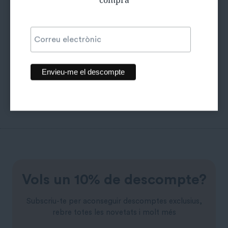
Camisa
Vestit ratlles
clàssica croop
vintage
12,00
€
9,00
€
Vols un 10% de descompte?
Subscriu-te per aconseguir descomptes exclusius,
rebre totes les novetats i molt més