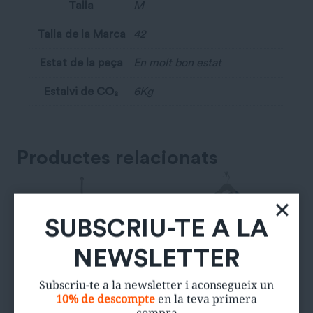
Talla
M
Talla de la Marca
42
Estat de la peça
En molt bon estat
Estalvi de CO₂
6Kg
Productes relacionats
SUBSCRIU-TE A LA
NEWSLETTER
Subscriu-te a la newsletter i aconsegueix un
10% de descompte
en la teva primera
compra