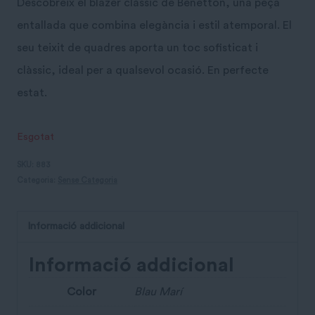
Descobreix el blazer clàssic de Benetton, una peça
entallada que combina elegància i estil atemporal. El
seu teixit de quadres aporta un toc sofisticat i
clàssic, ideal per a qualsevol ocasió. En perfecte
estat.
Esgotat
SKU:
883
Categoria:
Sense Categoria
Informació addicional
Informació addicional
Color
Blau Marí