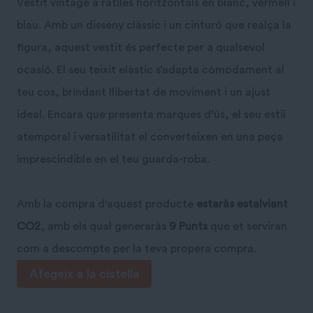
Vestit vintage a ratlles horitzontals en blanc, vermell i
blau. Amb un disseny clàssic i un cinturó que realça la
figura, aquest vestit és perfecte per a qualsevol
ocasió. El seu teixit elàstic s’adapta còmodament al
teu cos, brindant llibertat de moviment i un ajust
ideal. Encara que presenta marques d’ús, el seu estil
atemporal i versatilitat el converteixen en una peça
imprescindible en el teu guarda-roba.
Amb la compra d'aquest producte
estaràs estalviant
CO2
, amb els qual generaràs
9 Punts
que et serviran
com a descompte per la teva propera compra.
quantitat
Afegeix a la cistella
de