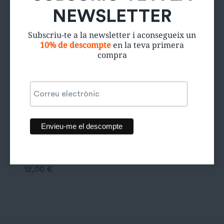
NEWSLETTER
Subscriu-te a la newsletter i aconsegueix un
10% de descompte
en la teva primera
compra
Camisa
clàssica croop
12,00
€