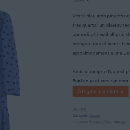
Vestit blau amb piquets n
tres quarts i un disseny re
comoditat i estil alhora. El
assegura que et sentis fres
aproximadament a una L a
Amb la compra d'aquest 
Punts
que et serviran com
quantitat
Afegeix a la cistella
de
Vestits
SKU:
910
Categoria:
Vestits
de
Etiquetes:
Primavera/Estiu
,
Vintage
piquets