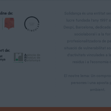
line de:
Solidança és una entitat s
lucre fundada l'any 1997 
Despí, Barcelona, dedicada 
sociolaboral i a la fo
profesionalitzadora de p
situació de vulnerabilitat so
rt de:
d'activitats vinculades a l
residus i a l'economia c
El nostre lema: Un compro
persones i una aposta 
ambient.