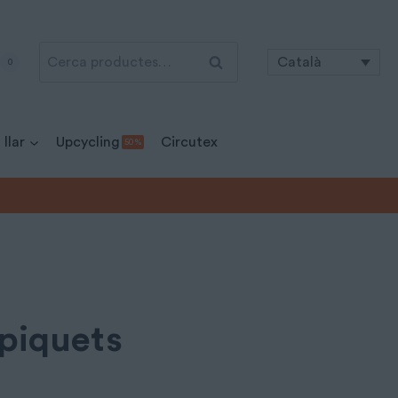
Cerca:
Cerca
Català
0
 llar
Upcycling
Circutex
50 %
 piquets