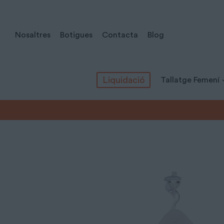
Vés
al
Nosaltres
Botigues
Contacta
Blog
contingut
Liquidació
Tallatge Femení
Inici
/
Tots els productes
/
Tallatge Femení
/
Vestits
/
Vestits