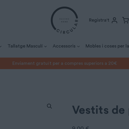
Registra't
Tallatge Masculí
Accessoris
Mobles i coses per la
Enviament gratuït per a compres superiors a 20€
 de piquets
Vestits de
9,00
€