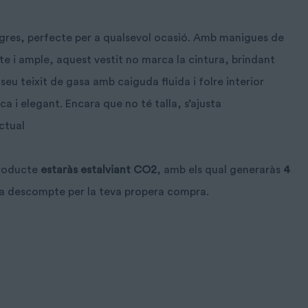
egres, perfecte per a qualsevol ocasió. Amb manigues de
cte i ample, aquest vestit no marca la cintura, brindant
 seu teixit de gasa amb caiguda fluida i folre interior
ca i elegant. Encara que no té talla, s’ajusta
ctual
producte
estaràs estalviant CO2
, amb els qual generaràs
4
 a descompte per la teva propera compra.