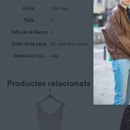
Color
Lila Fosc
Talla
L
Talla de la Marca
L
Estat de la peça
En molt bon estat
Estalvi de CO₂
4Kg
Productes relacionats