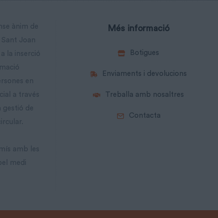
ense ànim de
Més informació
a Sant Joan
Botigues
a la inserció
rmació
Enviaments i devolucions
ersones en
cial a través
Treballa amb nosaltres
a gestió de
Contacta
ircular.
mís amb les
pel medi