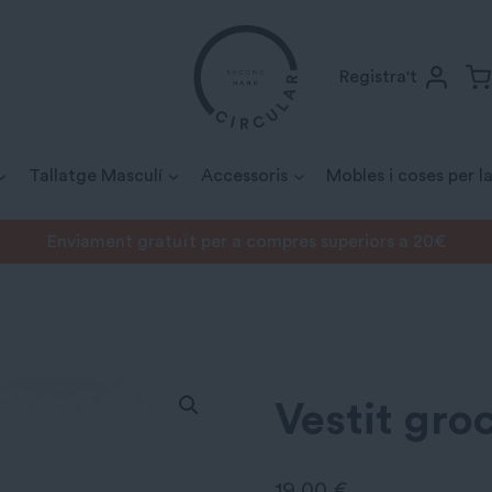
Registra't
Tallatge Masculí
Accessoris
Mobles i coses per la
Enviament gratuït per a compres superiors a 20€
groc Lumi
Vestit gro
19,00
€