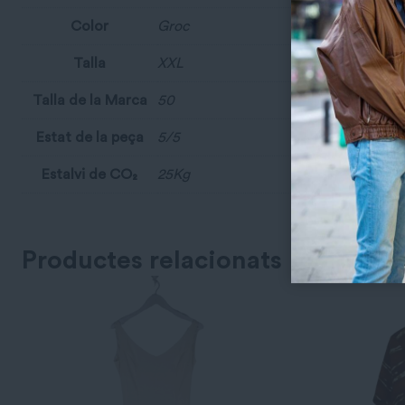
Color
Groc
Talla
XXL
Talla de la Marca
50
Estat de la peça
5/5
Estalvi de CO₂
25Kg
Productes relacionats