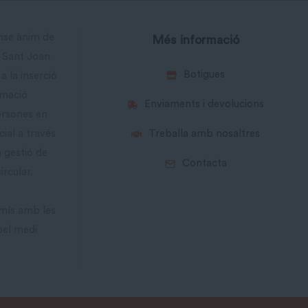
ense ànim de
Més informació
a Sant Joan
Botigues
a la inserció
rmació
Enviaments i devolucions
ersones en
cial a través
Treballa amb nosaltres
a gestió de
Contacta
ircular.
mís amb les
pel medi