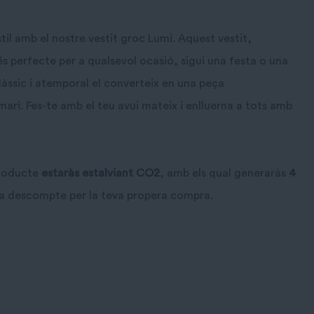
stil amb el nostre vestit groc Lumi. Aquest vestit,
s perfecte per a qualsevol ocasió, sigui una festa o una
clàssic i atemporal el converteix en una peça
mari. Fes-te amb el teu avui mateix i enlluerna a tots amb
producte
estaràs estalviant CO2
, amb els qual generaràs
4
 a descompte per la teva propera compra.