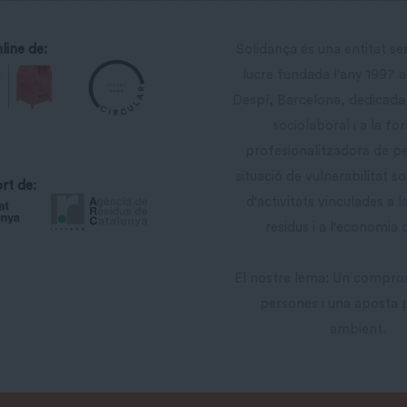
line de:
Solidança és una entitat s
lucre fundada l'any 1997 
Despí, Barcelona, dedicada 
sociolaboral i a la fo
profesionalitzadora de p
situació de vulnerabilitat so
rt de:
d'activitats vinculades a l
residus i a l'economia c
El nostre lema: Un compro
persones i una aposta 
ambient.