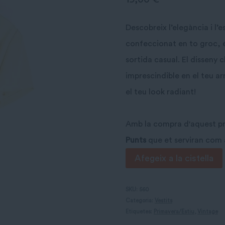
Descobreix l’elegància i l’e
confeccionat en to groc, é
sortida casual. El disseny 
imprescindible en el teu ar
el teu look radiant!
Amb la compra d'aquest 
Punts
que et serviran com
quantitat
Afegeix a la cistella
de
Vestit
SKU:
560
Categoria:
Vestits
groc
Etiquetes:
Primavera/Estiu
,
Vintage
Lumi