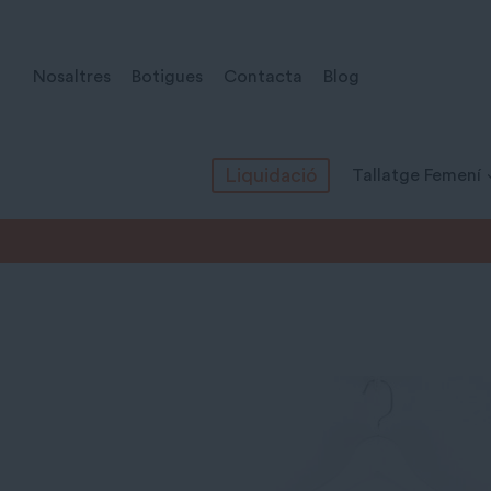
Vés
al
Nosaltres
Botigues
Contacta
Blog
contingut
Liquidació
Tallatge Femení
Inici
/
Tots els productes
/
Tallatge Femení
/
Vestits
/
Vestit 