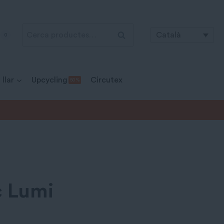
Cerca:
Cerca
Català
0
 llar
Upcycling
Circutex
50 %
c Lumi