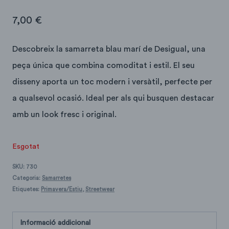
7,00
€
Descobreix la samarreta blau marí de Desigual, una
peça única que combina comoditat i estil. El seu
disseny aporta un toc modern i versàtil, perfecte per
a qualsevol ocasió. Ideal per als qui busquen destacar
amb un look fresc i original.
Esgotat
SKU:
730
Categoria:
Samarretes
Etiquetes:
Primavera/Estiu
,
Streetwear
Informació addicional