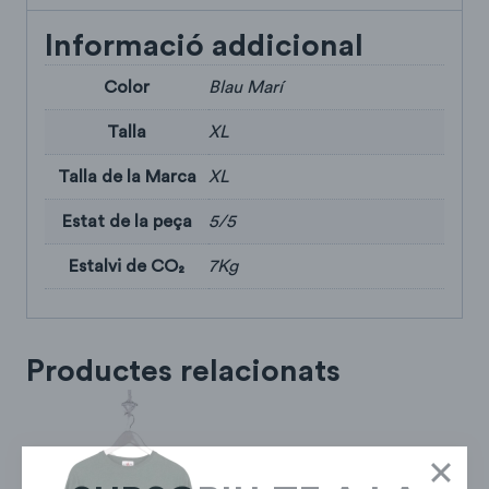
Informació addicional
Color
Blau Marí
Talla
XL
Talla de la Marca
XL
Estat de la peça
5/5
Estalvi de CO₂
7Kg
Productes relacionats
SUBSCRIU-TE A LA
NEWSLETTER