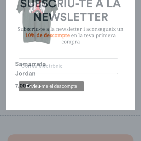
Subscriu-te a la newsletter i aconsegueix un
10% de descompte
en la teva primera
compra
Samarreta
Jordan
7,00
€