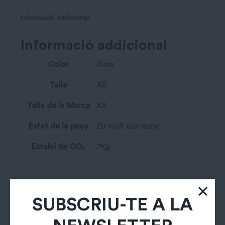
Informació addicional
Informació addicional
Color
Rosa
Talla
XS
Talla de la Marca
XS
Estat de la peça
En molt bon estat
Estalvi de CO₂
7Kg
Productes relacionats
SUBSCRIU-TE A LA