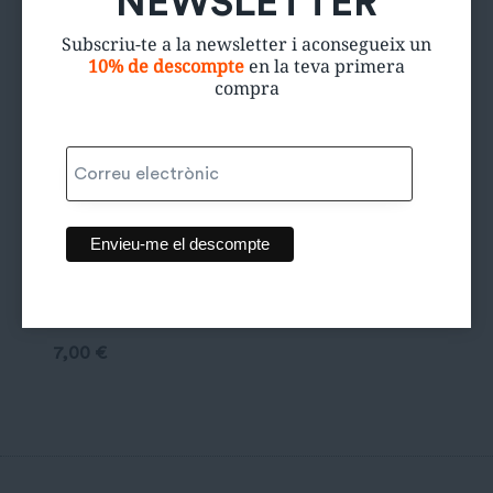
NEWSLETTER
Subscriu-te a la newsletter i aconsegueix un
10% de descompte
en la teva primera
compra
Samarreta
Jordan
7,00
€