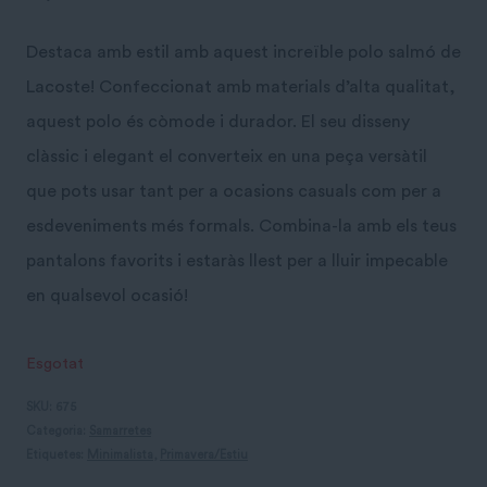
Destaca amb estil amb aquest increïble polo salmó de
Lacoste! Confeccionat amb materials d’alta qualitat,
aquest polo és còmode i durador. El seu disseny
clàssic i elegant el converteix en una peça versàtil
que pots usar tant per a ocasions casuals com per a
esdeveniments més formals. Combina-la amb els teus
pantalons favorits i estaràs llest per a lluir impecable
en qualsevol ocasió!
Esgotat
SKU:
675
Categoria:
Samarretes
Etiquetes:
Minimalista
,
Primavera/Estiu