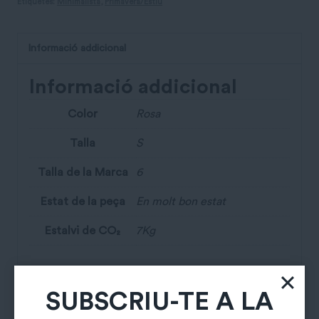
Etiquetes:
Minimalista
,
Primavera/Estiu
Informació addicional
Informació addicional
Color
Rosa
Talla
S
Talla de la Marca
6
Estat de la peça
En molt bon estat
Estalvi de CO₂
7Kg
SUBSCRIU-TE A LA
Productes relacionats