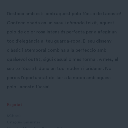
Destaca amb estil amb aquest polo fúcsia de Lacoste!
Confeccionada en un suau i còmode teixit, aquest
polo de color rosa intens és perfecta per a afegir un
toc d’elegància al teu guarda-roba. El seu disseny
clàssic i atemporal combina a la perfecció amb
qualsevol outfit, sigui casual o més formal. A més, el
seu to fúcsia li dona un toc modern i cridaner. No
perdis l’oportunitat de lluir a la moda amb aquest
polo Lacoste fúcsia!
Esgotat
SKU:
680
Categoria:
Samarretes