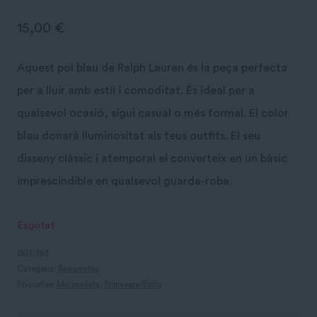
15,00
€
Aquest pol blau de Ralph Lauren és la peça perfecta
per a lluir amb estil i comoditat. És ideal per a
qualsevol ocasió, sigui casual o més formal. El color
blau donarà lluminositat als teus outfits. El seu
disseny clàssic i atemporal el converteix en un bàsic
imprescindible en qualsevol guarda-roba.
Esgotat
SKU:
193
Categoria:
Samarretes
Etiquetes:
Minimalista
,
Primavera/Estiu