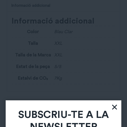
Informació addicional
Informació addicional
Color
Blau Clar
Talla
XXL
Talla de la Marca
XXL
Estat de la peça
5/5
Estalvi de CO₂
7Kg
Productes relacionats
SUBSCRIU-TE A LA
NEWSLETTER