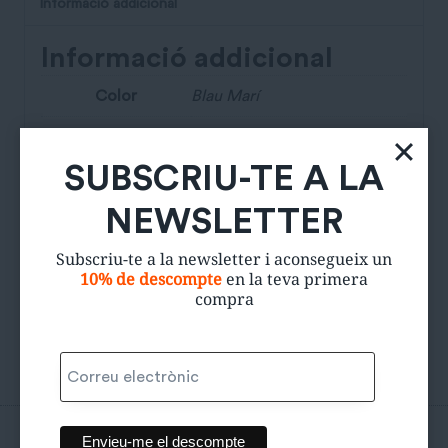
Informació addicional
Informació addicional
Color
Blau Marí
Talla
L
SUBSCRIU-TE A LA
Talla de la Marca
42
NEWSLETTER
Estat de la peça
5/5
Subscriu-te a la newsletter i aconsegueix un
Estalvi de CO₂
6Kg
10% de descompte
en la teva primera
compra
Productes relacionats