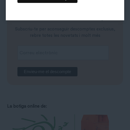
Vols un 10% de descompte?
Subscriu-te per aconseguir descomptes exclusius,
rebre totes les novetats i molt més
La botiga online de: