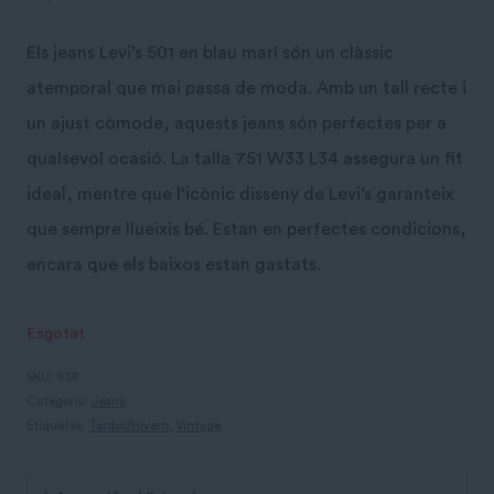
Els jeans Levi’s 501 en blau marí són un clàssic
atemporal que mai passa de moda. Amb un tall recte i
un ajust còmode, aquests jeans són perfectes per a
qualsevol ocasió. La talla 751 W33 L34 assegura un fit
ideal, mentre que l’icònic disseny de Levi’s garanteix
que sempre llueixis bé. Estan en perfectes condicions,
encara que els baixos estan gastats.
Esgotat
SKU:
838
Categoria:
Jeans
Etiquetes:
Tardor/Hivern
,
Vintage