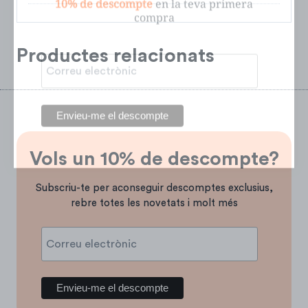
Productes relacionats
Vols un 10% de descompte?
Subscriu-te per aconseguir descomptes exclusius,
rebre totes les novetats i molt més