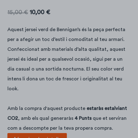
El
El
15,00
€
10,00
€
preu
preu
Aquest jersei verd de Bennigan’s és la peça perfecta
original
actual
per a afegir un toc d’estil i comoditat al teu armari.
era:
és:
Confeccionat amb materials d’alta qualitat, aquest
jersei és ideal per a qualsevol ocasió, sigui per a un
15,00 €.
10,00 €.
dia casual o una sortida nocturna. El seu color verd
intens li dona un toc de frescor i originalitat al teu
look.
Amb la compra d'aquest producte
estaràs estalviant
CO2
, amb els qual generaràs
4 Punts
que et serviran
com a descompte per la teva propera compra.
quantitat