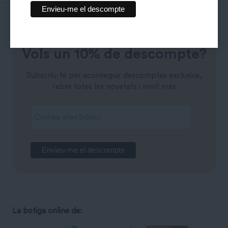
Vols un 10% de descompte?
Subscriu-te per aconseguir descomptes exclusius,
rebre totes les novetats i molt més
La botiga online de: