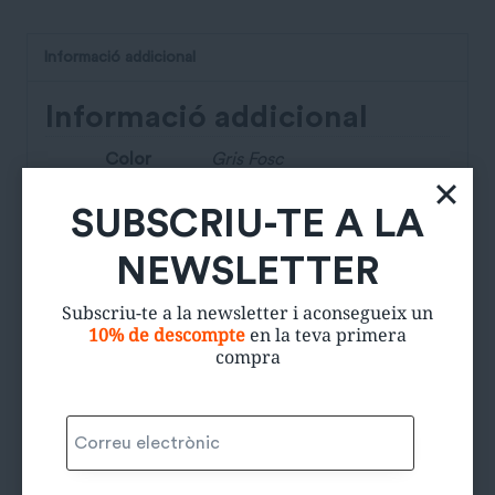
Informació addicional
Informació addicional
Color
Gris Fosc
Talla
XXL
SUBSCRIU-TE A LA
Talla de la Marca
XXL
NEWSLETTER
Estat de la peça
5/5
Subscriu-te a la newsletter i aconsegueix un
10% de descompte
en la teva primera
Estalvi de CO₂
10Kg
compra
Productes relacionats