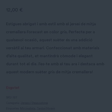
12,00
€
Estigues abrigat i amb estil amb el jersei de mitja
cremallera Forecast en color gris. Perfecte per a
qualsevol ocasió, aquest suèter és una addició
versàtil al teu armari. Confeccionat amb materials
d’alta qualitat, et mantindrà còmode i elegant
durant tot el dia. Fes-te amb el teu ara i destaca amb
aquest modern suèter gris de mitja cremallera!
Esgotat
SKU:
137
Categoria:
Jerseis i Dessuadores
Etiquetes:
Minimalista
,
Tardor/Hivern