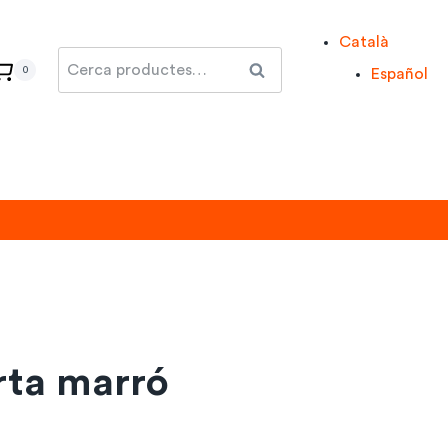
Català
Cerca:
Cerca
0
Español
urta marró