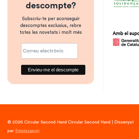
descompte?
Subscriu-te per aconseguir
descomptes exclusius, rebre
totes les novetats i molt més
Amb el supo
© 2026 Circular Second Hand Circular Second Hand | Dissenyat
per
Empiezapori