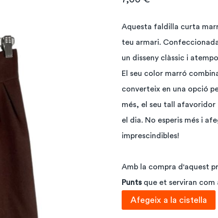
Aquesta faldilla curta marr
teu armari. Confeccionada 
un disseny clàssic i atempo
El seu color marró combina 
converteix en una opció pe
més, el seu tall afavoridor
el dia. No esperis més i af
imprescindibles!
Amb la compra d'aquest 
Punts
que et serviran com
quantitat
Afegeix a la cistella
de