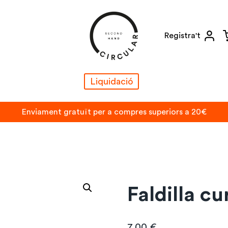
Registra't
Liquidació
Enviament gratuït per a compres superiors a 20€
Faldilla c
7,00
€