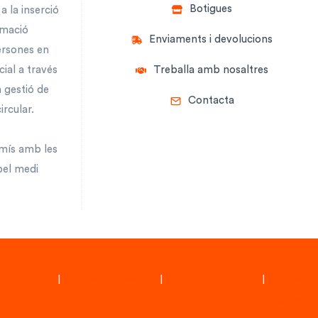
Botigues
a la inserció
rmació
Enviaments i devolucions
ersones en
cial a través
Treballa amb nosaltres
a gestió de
Contacta
ircular.
mís amb les
pel medi
Avís Legal
|
Política de Privacitat
|
Condicions Generals
|
Política
de Cookies