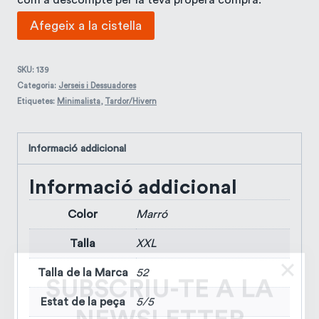
com a descompte per la teva propera compra.
quantitat
Afegeix a la cistella
de
Càrdigan
SKU:
139
Categoria:
Jerseis i Dessuadores
marró
Etiquetes:
Minimalista
,
Tardor/Hivern
Corominas
Informació addicional
Informació addicional
SUBSCRIU-TE A LA
Color
Marró
NEWSLETTER
Talla
XXL
Subscriu-te a la newsletter i aconsegueix un
10% de descompte
en la teva primera
Talla de la Marca
52
compra
Estat de la peça
5/5