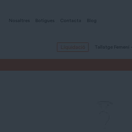
Vés
al
Nosaltres
Botigues
Contacta
Blog
contingut
Liquidació
Tallatge Femení
Inici
/
Tots els productes
/
Tallatge Masculí
/
Camises
/
Cami