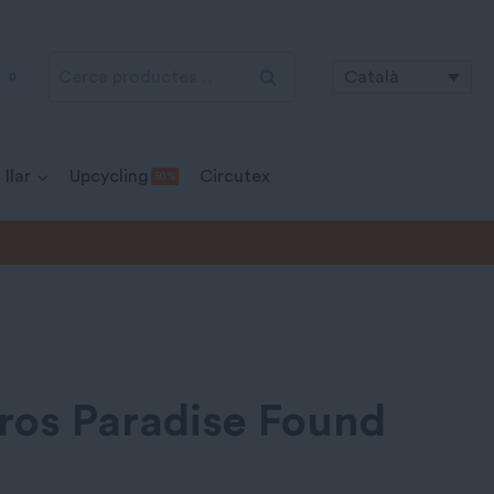
Cerca:
Cerca
Català
0
 llar
Upcycling
Circutex
50 %
ros Paradise Found