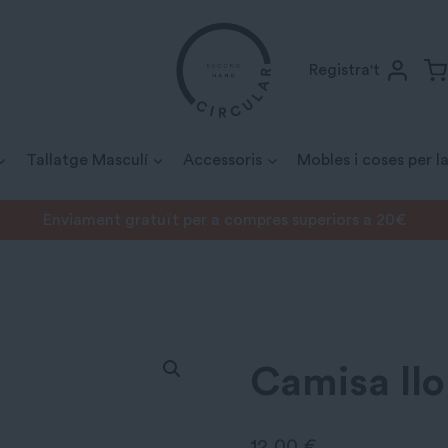
Registra't
Tallatge Masculí
Accessoris
Mobles i coses per la
Enviament gratuït per a compres superiors a 20€
sa lloros Paradise Found
Camisa llo
12,00
€