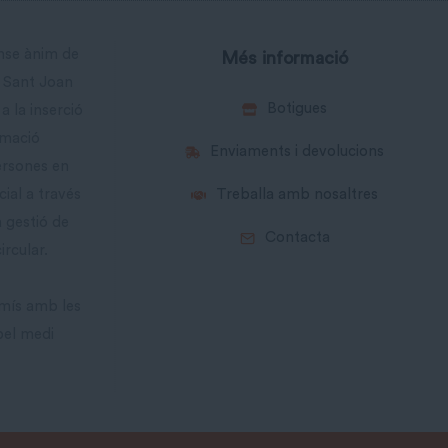
ense ànim de
Més informació
a Sant Joan
Botigues
a la inserció
rmació
Enviaments i devolucions
ersones en
cial a través
Treballa amb nosaltres
a gestió de
Contacta
ircular.
mís amb les
pel medi