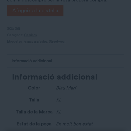
com a descompte per la teva propera compra.
quantitat
Afegeix a la cistella
de
Camisa
SKU:
351
Categoria:
Camises
estampada
Etiquetes:
Primavera/Estiu
,
Streetwear
Cool
Informació addicional
Informació addicional
Color
Blau Marí
Talla
XL
Talla de la Marca
XL
Estat de la peça
En molt bon estat