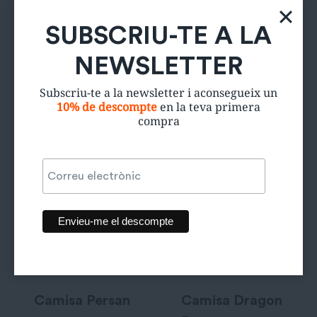
Estalvi de CO₂
12Kg
SUBSCRIU-TE A LA
NEWSLETTER
Productes relacionats
Subscriu-te a la newsletter i aconsegueix un
10% de descompte
en la teva primera
compra
Camisa Persan
Camisa Dragon