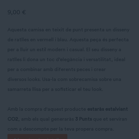
9,00
€
Aquesta camisa en teixit de punt presenta un disseny
de ratlles en vermell i blau. Aquesta peça és perfecta
per a lluir un estil modern i casual. El seu disseny a
ratlles li dona un toc d’elegància i versatilitat, ideal
per a combinar amb diferents peces i crear
diversos looks. Usa-la com sobrecamisa sobre una
samarreta llisa per a sofisticar el teu look.
Amb la compra d'aquest producte
estaràs estalviant
CO2
, amb els qual generaràs
3 Punts
que et serviran
com a descompte per la teva propera compra.
quantitat