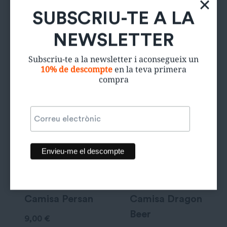
SUBSCRIU-TE A LA
NEWSLETTER
Productes relacionats
Subscriu-te a la newsletter i aconsegueix un
10% de descompte
en la teva primera
compra
Camisa Persan
Camisa Dragon
Beer
9,00
€