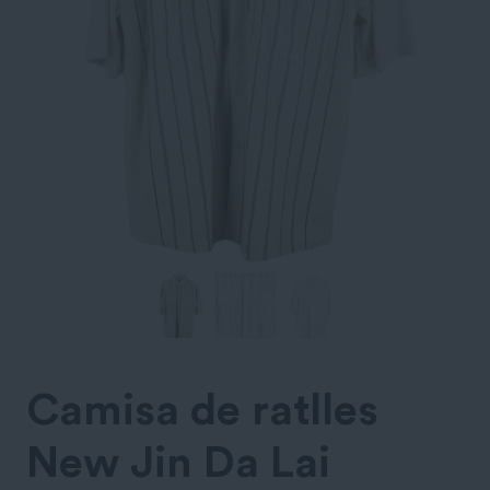
Camisa de ratlles
New Jin Da Lai