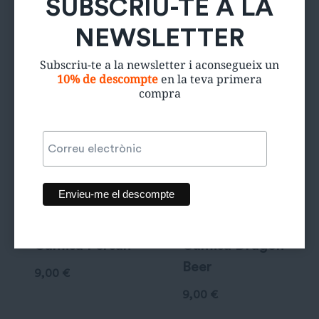
SUBSCRIU-TE A LA
Productes relacionats
NEWSLETTER
Subscriu-te a la newsletter i aconsegueix un
10% de descompte
en la teva primera
compra
Camisa Persan
Camisa Dragon
Beer
9,00
€
9,00
€