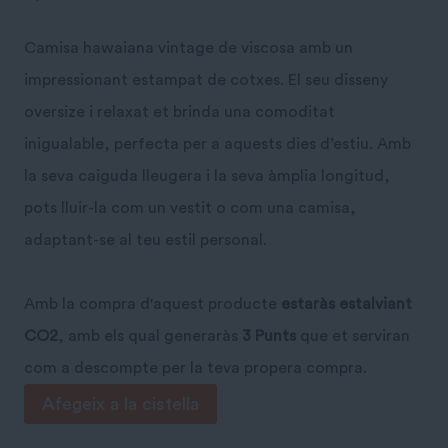
Camisa hawaiana vintage de viscosa amb un
impressionant estampat de cotxes. El seu disseny
oversize i relaxat et brinda una comoditat
inigualable, perfecta per a aquests dies d’estiu. Amb
la seva caiguda lleugera i la seva àmplia longitud,
pots lluir-la com un vestit o com una camisa,
adaptant-se al teu estil personal.
Amb la compra d'aquest producte
estaràs estalviant
CO2
, amb els qual generaràs
3 Punts
que et serviran
com a descompte per la teva propera compra.
quantitat
Afegeix a la cistella
de