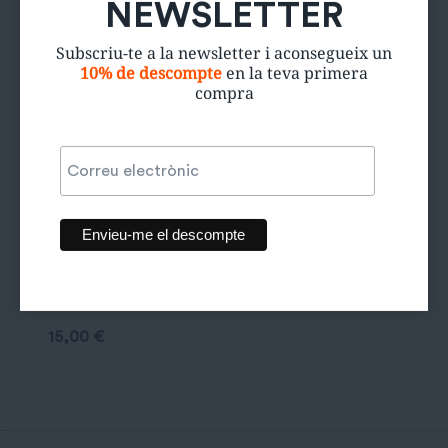
NEWSLETTER
Subscriu-te a la newsletter i aconsegueix un
10% de descompte
en la teva primera
compra
Jaqueta
Bomber Dustin
15,00
€