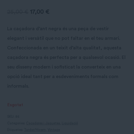
El
El
25,00
€
17,00
€
preu
preu
La caçadora d’ant negra és una peça de vestir
original
actual
elegant i versàtil que no pot faltar en el teu armari.
era:
és:
Confeccionada en un teixit d’alta qualitat, aquesta
caçadora negra és perfecta per a qualsevol ocasió. El
25,00 €.
17,00 €.
seu disseny modern i sofisticat la converteix en una
opció ideal tant per a esdeveniments formals com
informals.
Esgotat
SKU:
86
Categories:
Caçadores i Jaquetes
,
Liquidació
Etiquetes:
Tardor/Hivern
,
Vintage