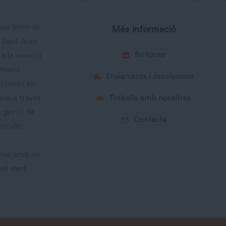
ense ànim de
Més informació
a Sant Joan
Botigues
a la inserció
rmació
Enviaments i devolucions
ersones en
cial a través
Treballa amb nosaltres
a gestió de
Contacta
ircular.
mís amb les
pel medi