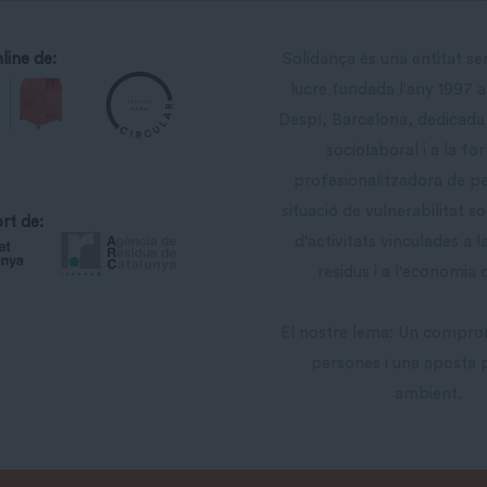
line de:
Solidança és una entitat s
lucre fundada l'any 1997 
Despí, Barcelona, dedicada 
sociolaboral i a la fo
profesionalitzadora de p
situació de vulnerabilitat so
rt de:
d'activitats vinculades a l
residus i a l'economia c
El nostre lema: Un compro
persones i una aposta 
ambient.