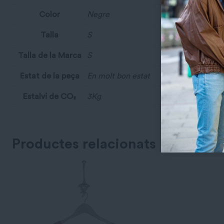
Color
Negre
Talla
S
Talla de la Marca
S
Estat de la peça
En molt bon estat
Estalvi de CO₂
3Kg
Productes relacionats