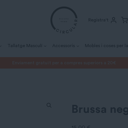
Registra't
Tallatge Masculí
Accessoris
Mobles i coses per la
Enviament gratuït per a compres superiors a 20€
ussa negra
Brussa ne
15,00
€