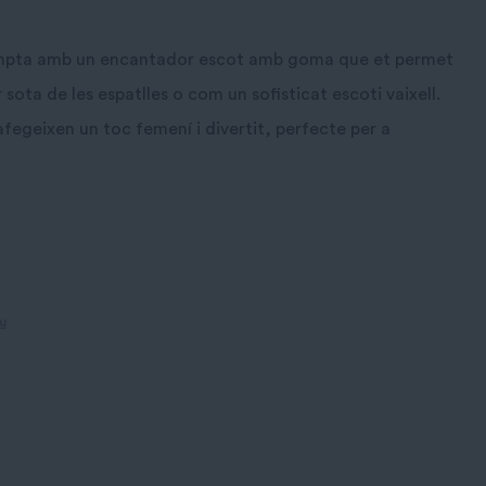
compta amb un encantador escot amb goma que et permet
ota de les espatlles o com un sofisticat escoti vaixell.
 afegeixen un toc femení i divertit, perfecte per a
iu