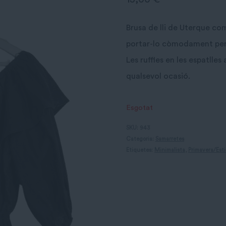
Brusa de lli de Uterque 
portar-lo còmodament per s
Les ruffles en les espatlles
qualsevol ocasió.
Esgotat
SKU:
943
Categoria:
Samarretes
Etiquetes:
Minimalista
,
Primavera/Est