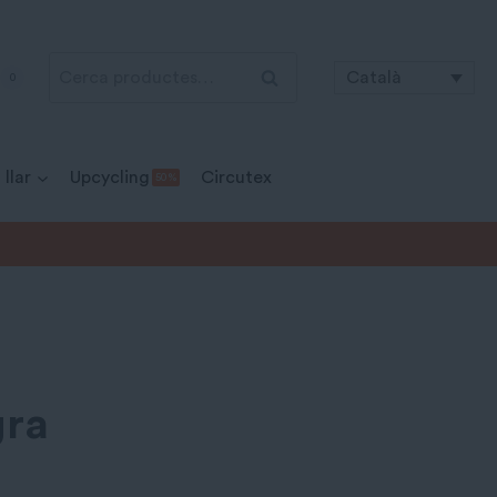
Cerca:
Cerca
Català
0
 llar
Upcycling
Circutex
50 %
gra