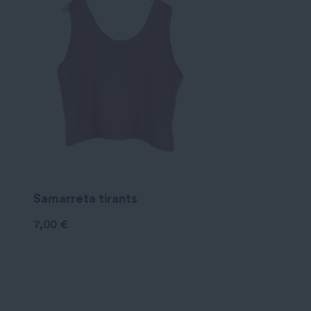
Samarreta tirants
7,00
€