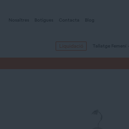
Vés
al
Nosaltres
Botigues
Contacta
Blog
contingut
Liquidació
Tallatge Femení
Inici
/
Tots els productes
/
Tallatge Femení
/
Samarretes
/
Br