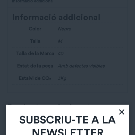
Informació addicional
Informació addicional
Color
Negre
Talla
M
Talla de la Marca
40
Estat de la peça
Amb defectes visibles
Estalvi de CO₂
3Kg
Productes relacionats
SUBSCRIU-TE A LA
NEWSLETTER