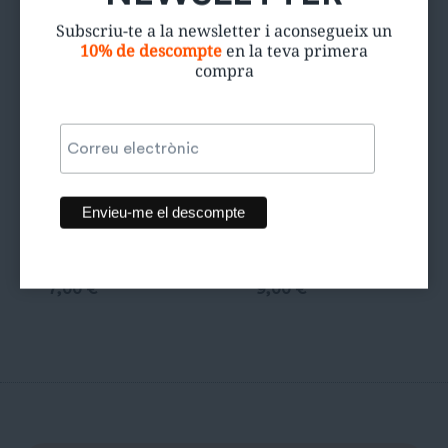
Subscriu-te a la newsletter i aconsegueix un
10% de descompte
en la teva primera
compra
Bermudes
Bermudes
paper bag
Mickey
7,00
€
9,00
€