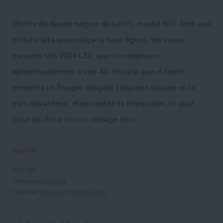
Shorts de denim negres de Levi’s, model 501. Amb una
cintura alta que realça la teva figura, les seves
mesures són W34 L32, que corresponen
aproximadament a una 40. Encara que el teixit
presenta un lleuger desgast i algunes taques en la
part davantera, el seu estat és impecable, la qual
cosa els dona un toc vintage únic.
Esgotat
SKU:
964
Categoria:
Bermudes
Etiquetes:
Marques
,
Primavera/Estiu