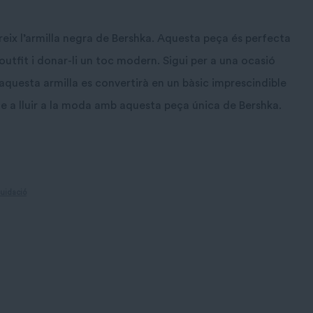
ereix l’armilla negra de Bershka. Aquesta peça és perfecta
utfit i donar-li un toc modern. Sigui per a una ocasió
, aquesta armilla es convertirà en un bàsic imprescindible
te a lluir a la moda amb aquesta peça única de Bershka.
quidació