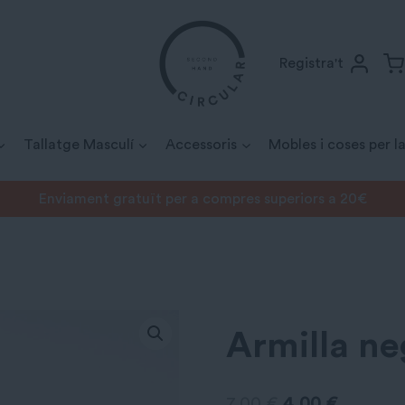
Registra't
Tallatge Masculí
Accessoris
Mobles i coses per la
Enviament gratuït per a compres superiors a 20€
quetes
/
Armilla negra Bershka
Armilla ne
El
El
7,00
€
4,00
€