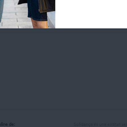
line de:
Solidança és una entitat s