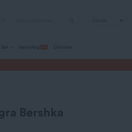
Cerca:
Cerca
Català
0
 llar
Upcycling
Circutex
50 %
gra Bershka