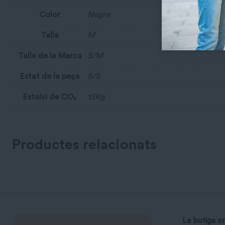
Color
Negre
Talla
M
Talla de la Marca
S/M
Estat de la peça
5/5
Estalvi de CO₂
15Kg
Productes relacionats
La botiga on