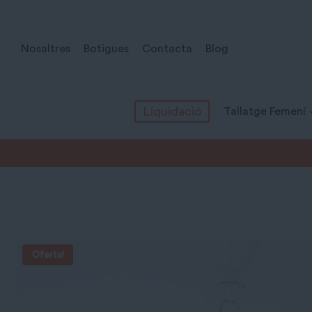
Vés
al
Nosaltres
Botigues
Contacta
Blog
contingut
Liquidació
Tallatge Femení
Inici
/
Tots els productes
/
Tallatge Masculí
/
Caçadores i Ja
Oferta!