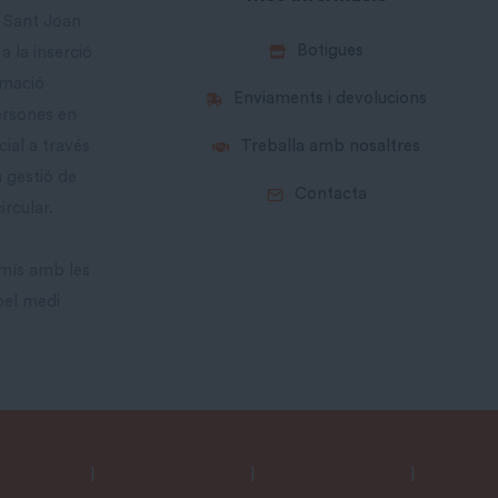
a Sant Joan
Botigues
a la inserció
rmació
Enviaments i devolucions
ersones en
cial a través
Treballa amb nosaltres
a gestió de
Contacta
ircular.
mís amb les
pel medi
Avís Legal
|
Política de Privacitat
|
Condicions Generals
|
Política