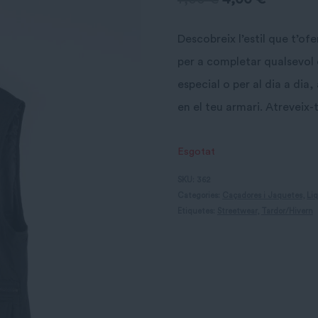
preu
preu
Descobreix l’estil que t’of
original
actual
per a completar qualsevol o
era:
és:
especial o per al dia a dia
en el teu armari. Atreveix-
7,00 €.
4,00 €.
Esgotat
SKU:
362
Categories:
Caçadores i Jaquetes
,
Li
Etiquetes:
Streetwear
,
Tardor/Hivern