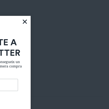
TE A
TTER
consegueix un
rimera compra